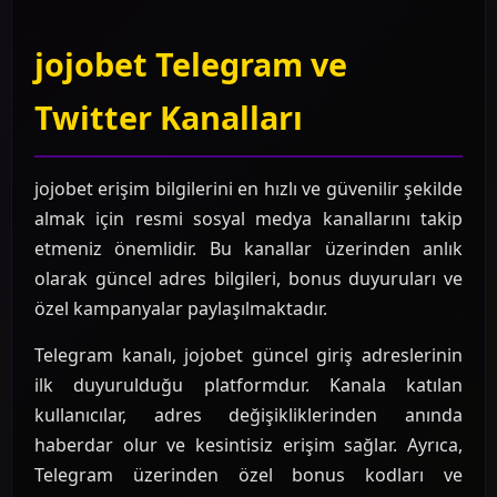
jojobet Telegram ve
Twitter Kanalları
jojobet erişim bilgilerini en hızlı ve güvenilir şekilde
almak için resmi sosyal medya kanallarını takip
etmeniz önemlidir. Bu kanallar üzerinden anlık
olarak güncel adres bilgileri, bonus duyuruları ve
özel kampanyalar paylaşılmaktadır.
Telegram kanalı, jojobet güncel giriş adreslerinin
ilk duyurulduğu platformdur. Kanala katılan
kullanıcılar, adres değişikliklerinden anında
haberdar olur ve kesintisiz erişim sağlar. Ayrıca,
Telegram üzerinden özel bonus kodları ve