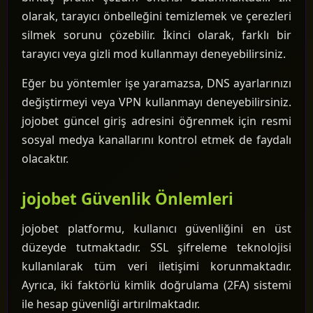
olarak, tarayıcı önbelleğini temizlemek ve çerezleri
silmek sorunu çözebilir. İkinci olarak, farklı bir
tarayıcı veya gizli mod kullanmayı deneyebilirsiniz.
Eğer bu yöntemler işe yaramazsa, DNS ayarlarınızı
değiştirmeyi veya VPN kullanmayı deneyebilirsiniz.
jojobet güncel giriş adresini öğrenmek için resmi
sosyal medya kanallarını kontrol etmek de faydalı
olacaktır.
jojobet Güvenlik Önlemleri
jojobet platformu, kullanıcı güvenliğini en üst
düzeyde tutmaktadır. SSL şifreleme teknolojisi
kullanılarak tüm veri iletişimi korunmaktadır.
Ayrıca, iki faktörlü kimlik doğrulama (2FA) sistemi
ile hesap güvenliği artırılmaktadır.