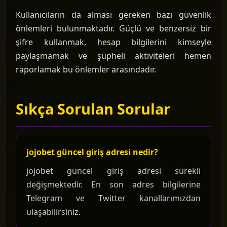
Kullanıcıların da alması gereken bazı güvenlik
önlemleri bulunmaktadır. Güçlü ve benzersiz bir
şifre kullanmak, hesap bilgilerini kimseyle
paylaşmamak ve şüpheli aktiviteleri hemen
raporlamak bu önlemler arasındadır.
Sıkça Sorulan Sorular
jojobet güncel giriş adresi nedir?
jojobet güncel giriş adresi sürekli
değişmektedir. En son adres bilgilerine
Telegram ve Twitter kanallarımızdan
ulaşabilirsiniz.