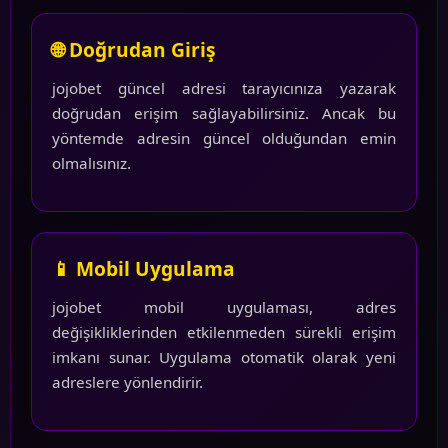
🌐 Doğrudan Giriş
jojobet güncel adresi tarayıcınıza yazarak
doğrudan erişim sağlayabilirsiniz. Ancak bu
yöntemde adresin güncel olduğundan emin
olmalısınız.
📱 Mobil Uygulama
jojobet mobil uygulaması, adres
değişikliklerinden etkilenmeden sürekli erişim
imkanı sunar. Uygulama otomatik olarak yeni
adreslere yönlendirir.