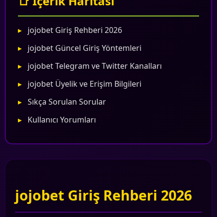
📑 İçerik Haritası
jojobet Giriş Rehberi 2026
jojobet Güncel Giriş Yöntemleri
jojobet Telegram ve Twitter Kanalları
jojobet Üyelik ve Erişim Bilgileri
Sıkça Sorulan Sorular
Kullanıcı Yorumları
jojobet Giriş Rehberi 2026