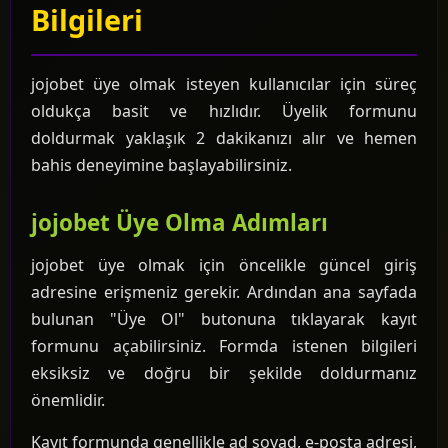
Bilgileri
jojobet üye olmak isteyen kullanıcılar için süreç
oldukça basit ve hızlıdır. Üyelik formunu
doldurmak yaklaşık 2 dakikanızı alır ve hemen
bahis deneyimine başlayabilirsiniz.
jojobet Üye Olma Adımları
jojobet üye olmak için öncelikle güncel giriş
adresine erişmeniz gerekir. Ardından ana sayfada
bulunan "Üye Ol" butonuna tıklayarak kayıt
formunu açabilirsiniz. Formda istenen bilgileri
eksiksiz ve doğru bir şekilde doldurmanız
önemlidir.
Kayıt formunda genellikle ad soyad, e-posta adresi,