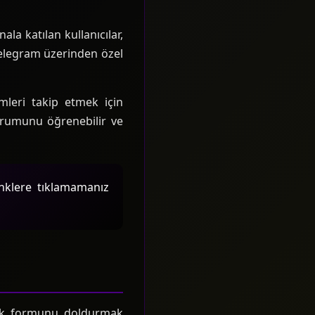
la katılan kullanıcılar,
 Telegram üzerinden özel
imleri takip etmek için
urumunu öğrenebilir ve
nklere tıklamamanız
yelik formunu doldurmak