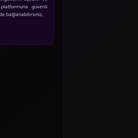
 platformuna güvenli
lde bağlanabilirsiniz.