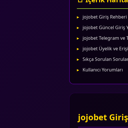
jojobet Giriş Rehberi
jojobet Güncel Giriş
jojobet Telegram ve T
jojobet Üyelik ve Erişi
Sıkça Sorulan Sorula
Kullanıcı Yorumları
jojobet Giri