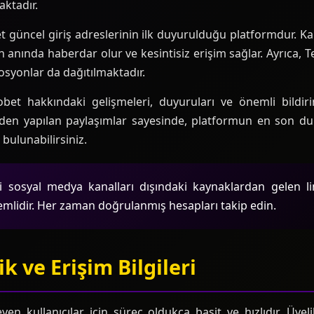
ktadır.
t güncel giriş adreslerinin ilk duyurulduğu platformdur. Kana
n anında haberdar olur ve kesintisiz erişim sağlar. Ayrıca,
syonlar da dağıtılmaktadır.
obet hakkındaki gelişmeleri, duyuruları ve önemli bildir
rinden yapılan paylaşımlar sayesinde, platformun en son d
 bulunabilirsiniz.
 sosyal medya kanalları dışındaki kaynaklardan gelen li
nemlidir. Her zaman doğrulanmış hesapları takip edin.
k ve Erişim Bilgileri
yen kullanıcılar için süreç oldukça basit ve hızlıdır. Ü