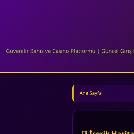
Güvenilir Bahis ve Casino Platformu | Güncel Giriş
Ana Sayfa
📑 İçerik Harita