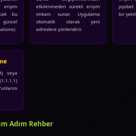
rişim
etkilenmeden sürekli erişim
jojobet
Ancak bu
imkanı sunar. Uygulama
bir şeki
 güncel
otomatik olarak yeni
lısınız.
adreslere yönlendirir.
rme
8) veya
.1.1.1)
unlarını
dım Adım Rehber