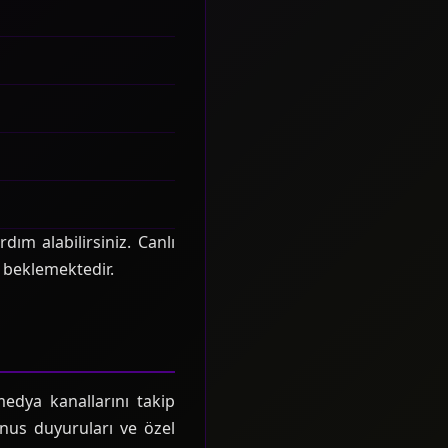
dım alabilirsiniz. Canlı
r beklemektedir.
medya kanallarını takip
onus duyuruları ve özel