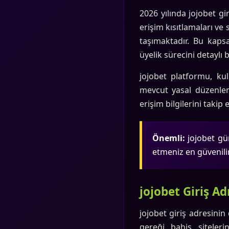
2026 yılında jojobet gi
erişim kısıtlamaları ve
taşımaktadır. Bu kapsa
üyelik sürecini detaylı b
jojobet platformu, kul
mevcut yasal düzenlem
erişim bilgilerini takip
Önemli:
jojobet gün
etmeniz en güvenili
jojobet Giriş A
jojobet giriş adresini
gereği bahis siteleri