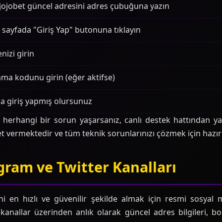
e jojobet güncel adresini adres çubuğuna yazın
 sayfada "Giriş Yap" butonuna tıklayın
enizi girin
ama kodunu girin (eğer aktifse)
la giriş yapmış olursunuz
 herhangi bir sorun yaşarsanız, canlı destek hattından yar
t vermektedir ve tüm teknik sorunlarınızı çözmek için hazı
gram ve Twitter Kanalları
rini en hızlı ve güvenilir şekilde almak için resmi sosyal 
kanallar üzerinden anlık olarak güncel adres bilgileri, b