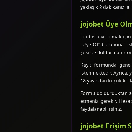
yaklaşık 2 dakikanızı a
jojobet Üye Ol
jojobet üye olmak için
"Üye Ol" butonuna tıkl
şekilde doldurmanız ön
Kayıt formunda genelli
istenmektedir. Ayrıca, y
18 yaşından küçük kulla
Formu doldurduktan son
etmeniz gerekir. Hesa
faydalanabilirsiniz.
jojobet Erişim 