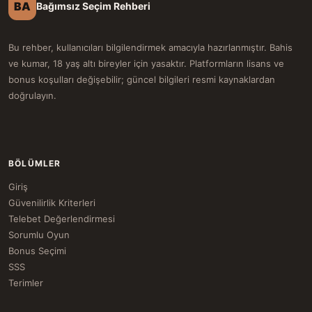
BA
Bağımsız Seçim Rehberi
Bu rehber, kullanıcıları bilgilendirmek amacıyla hazırlanmıştır. Bahis
ve kumar, 18 yaş altı bireyler için yasaktır. Platformların lisans ve
bonus koşulları değişebilir; güncel bilgileri resmi kaynaklardan
doğrulayın.
BÖLÜMLER
Giriş
Güvenilirlik Kriterleri
Telebet Değerlendirmesi
Sorumlu Oyun
Bonus Seçimi
SSS
Terimler