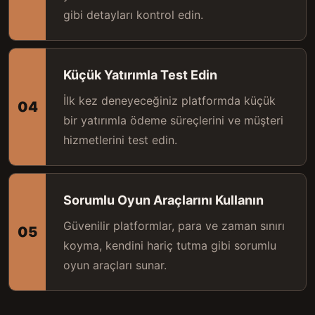
gibi detayları kontrol edin.
Küçük Yatırımla Test Edin
İlk kez deneyeceğiniz platformda küçük
04
bir yatırımla ödeme süreçlerini ve müşteri
hizmetlerini test edin.
Sorumlu Oyun Araçlarını Kullanın
Güvenilir platformlar, para ve zaman sınırı
05
koyma, kendini hariç tutma gibi sorumlu
oyun araçları sunar.