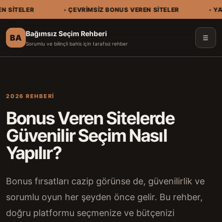
TELER
ÇEVRIMSIZ BONUS VEREN SITELER
YATIRIM
Bağımsız Seçim Rehberi
BA
☰
Sorumlu ve bilinçli bahis için tarafsız rehber
2026 REHBERI
Bonus Veren Sitelerde
Güvenilir Seçim Nasıl
Yapılır?
Bonus fırsatları cazip görünse de, güvenilirlik ve
sorumlu oyun her şeyden önce gelir. Bu rehber,
doğru platformu seçmenize ve bütçenizi