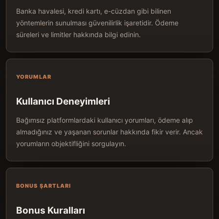
Banka havalesi, kredi kartı, e-cüzdan gibi bilinen
yöntemlerin sunulması güvenilirlik işaretidir. Ödeme
süreleri ve limitler hakkında bilgi edinin.
YORUMLAR
Kullanıcı Deneyimleri
Bağımsız platformlardaki kullanıcı yorumları, ödeme alıp
almadığınız ve yaşanan sorunlar hakkında fikir verir. Ancak
yorumların objektifliğini sorgulayın.
BONUS ŞARTLARI
Bonus Kuralları