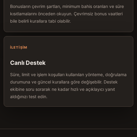
Bonusların çevrim şartları, minimum bahis oranları ve süre
kısıtlamalarını önceden okuyun. Çevrimsiz bonus vaatleri
bile belirli kurallara tabi olabilir.
İLETIŞIM
Canlı Destek
Süre, limit ve işlem koşulları kullanılan yönteme, doğrulama
durumuna ve güncel kurallara göre değişebilir. Destek
ekibine soru sorarak ne kadar hızlı ve açıklayıcı yanıt
aldığınızı test edin.