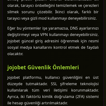
olarak, tarayıcı önbelleğini temizlemek ve çerezleri
silmek sorunu çözebilir. İkinci olarak, farklı bir
tarayıcı veya gizli mod kullanmayı deneyebilirsiniz.
Eğer bu yöntemler işe yaramazsa, DNS ayarlarınızı
değiştirmeyi veya VPN kullanmayı deneyebilirsiniz.
jojobet güncel giriş adresini öğrenmek için resmi
sosyal medya kanallarını kontrol etmek de faydalı
olacaktır.
jojobet Güvenlik Önlemleri
jojobet platformu, kullanıcı güvenliğini en üst
düzeyde tutmaktadır. SSL şifreleme teknolojisi
kullanılarak tüm veri iletişimi korunmaktadır.
Ayrıca, iki faktörlü kimlik doğrulama (2FA) sistemi
ile hesap güvenliği artırılmaktadır.