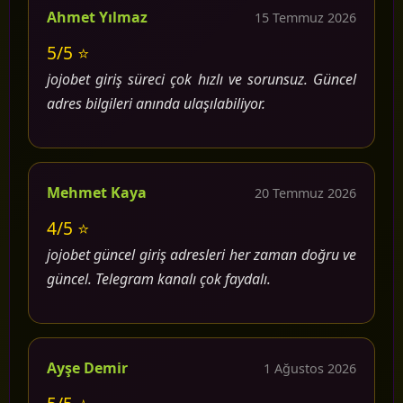
Ahmet Yılmaz
15 Temmuz 2026
5
/5 ⭐
jojobet giriş süreci çok hızlı ve sorunsuz. Güncel
adres bilgileri anında ulaşılabiliyor.
Mehmet Kaya
20 Temmuz 2026
4
/5 ⭐
jojobet güncel giriş adresleri her zaman doğru ve
güncel. Telegram kanalı çok faydalı.
Ayşe Demir
1 Ağustos 2026