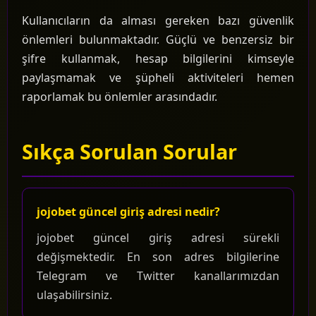
Kullanıcıların da alması gereken bazı güvenlik
önlemleri bulunmaktadır. Güçlü ve benzersiz bir
şifre kullanmak, hesap bilgilerini kimseyle
paylaşmamak ve şüpheli aktiviteleri hemen
raporlamak bu önlemler arasındadır.
Sıkça Sorulan Sorular
jojobet güncel giriş adresi nedir?
jojobet güncel giriş adresi sürekli
değişmektedir. En son adres bilgilerine
Telegram ve Twitter kanallarımızdan
ulaşabilirsiniz.