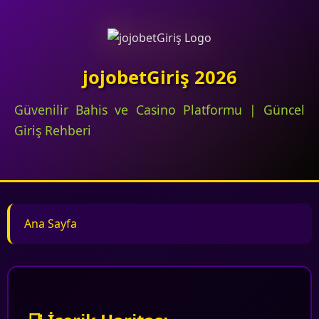
jojobetGiriş 2026
Güvenilir Bahis ve Casino Platformu | Güncel
Giriş Rehberi
Ana Sayfa