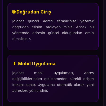
🌐 Doğrudan Giriş
jojobet güncel adresi tarayıcınıza yazarak
doğrudan erişim sağlayabilirsiniz. Ancak bu
yöntemde adresin güncel olduğundan emin
olmalısınız.
📱 Mobil Uygulama
jojobet mobil uygulaması, adres
değişikliklerinden etkilenmeden sürekli erişim
imkanı sunar. Uygulama otomatik olarak yeni
adreslere yönlendirir.