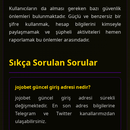
Kullanıcıların da alması gereken bazı güvenlik
önlemleri bulunmaktadır. Güçlü ve benzersiz bir
şifre kullanmak, hesap bilgilerini kimseyle
paylaşmamak ve şüpheli aktiviteleri hemen
raporlamak bu önlemler arasındadır.
Sıkça Sorulan Sorular
jojobet güncel giriş adresi nedir?
jojobet güncel giriş adresi sürekli
değişmektedir. En son adres bilgilerine
Telegram ve Twitter kanallarımızdan
ulaşabilirsiniz.