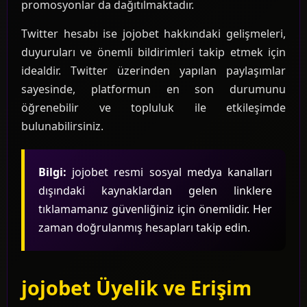
promosyonlar da dağıtılmaktadır.
Twitter hesabı ise jojobet hakkındaki gelişmeleri,
duyuruları ve önemli bildirimleri takip etmek için
idealdir. Twitter üzerinden yapılan paylaşımlar
sayesinde, platformun en son durumunu
öğrenebilir ve topluluk ile etkileşimde
bulunabilirsiniz.
Bilgi:
jojobet resmi sosyal medya kanalları
dışındaki kaynaklardan gelen linklere
tıklamamanız güvenliğiniz için önemlidir. Her
zaman doğrulanmış hesapları takip edin.
jojobet Üyelik ve Erişim