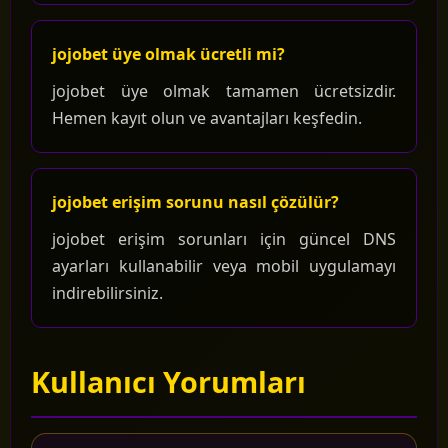
jojobet üye olmak ücretli mi?
jojobet üye olmak tamamen ücretsizdir.
Hemen kayıt olun ve avantajları keşfedin.
jojobet erişim sorunu nasıl çözülür?
jojobet erişim sorunları için güncel DNS
ayarları kullanabilir veya mobil uygulamayı
indirebilirsiniz.
Kullanıcı Yorumları