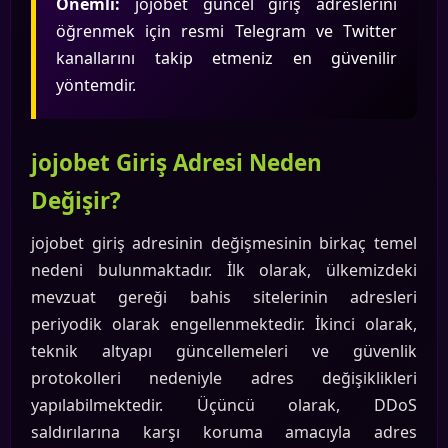
Önemli:
jojobet güncel giriş adreslerini
öğrenmek için resmi Telegram ve Twitter
kanallarını takip etmeniz en güvenilir
yöntemdir.
jojobet Giriş Adresi Neden
Değişir?
jojobet giriş adresinin değişmesinin birkaç temel
nedeni bulunmaktadır. İlk olarak, ülkemizdeki
mevzuat gereği bahis sitelerinin adresleri
periyodik olarak engellenmektedir. İkinci olarak,
teknik altyapı güncellemeleri ve güvenlik
protokolleri nedeniyle adres değişiklikleri
yapılabilmektedir. Üçüncü olarak, DDoS
saldırılarına karşı koruma amacıyla adres