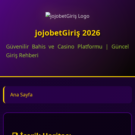
jojobetGiriş 2026
Güvenilir Bahis ve Casino Platformu | Güncel
Giriş Rehberi
Ana Sayfa