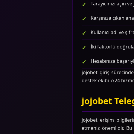
Tarayıcınızı açın v
Karşınıza çıkan ana
Kullanıcı adı ve şifr
İki faktörlü doğrul
Hesabınıza başarıy
jojobet giriş sürecinde
destek ekibi 7/24 hizme
jojobet Tele
jojobet erişim bilgile
etmeniz önemlidir. Bu 