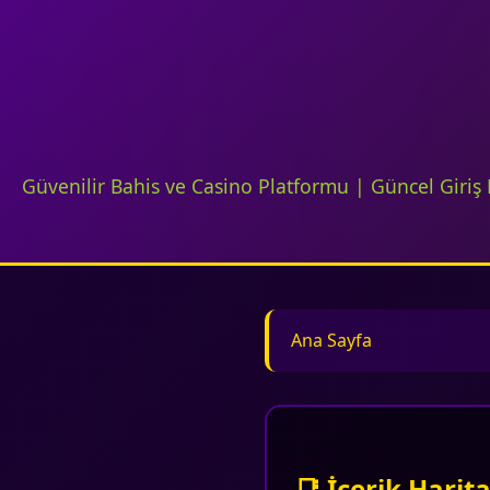
Güvenilir Bahis ve Casino Platformu | Güncel Giriş
Ana Sayfa
📑 İçerik Harita