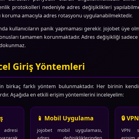
nlik protokolleri nedeniyle adres değişiklikleri yapılabilm
şı koruma amacıyla adres rotasyonu uygulanabilmektedir.
ında kullanıcıların panik yapmaması gerekir. jojobet üye ol
e bonusları tamamen korunmaktadır. Adres değişikliği sadece e
a dokunmaz.
el Giriş Yöntemleri
çin birkaç farklı yöntem bulunmaktadır. Her birinin kend
dır. Aşağıda en etkili erişim yöntemlerini inceleyelim:
iş
📱 Mobil Uygulama
🔒 VP
adresi
jojobet mobil uygulaması,
VPN se
azarak
adres değişikliklerinden
erişim e