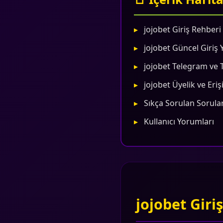
jojobet Giriş Rehberi
jojobet Güncel Giriş
jojobet Telegram ve T
jojobet Üyelik ve Erişi
Sıkça Sorulan Sorula
Kullanıcı Yorumları
jojobet Giri