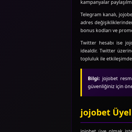
kampanyalar paylaşılma
Telegram kanalı, jojobe
adres değişikliklerinde
bonus kodları ve promo
Twitter hesabı ise joj
idealdir. Twitter üze
topluluk ile etkileşimde
Bilgi:
jojobet resmi
güvenliğiniz için ö
jojobet Üyeli
jojobet üye olmak iste