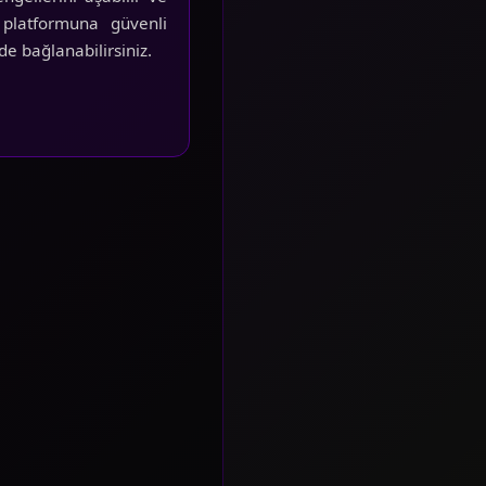
 platformuna güvenli
lde bağlanabilirsiniz.