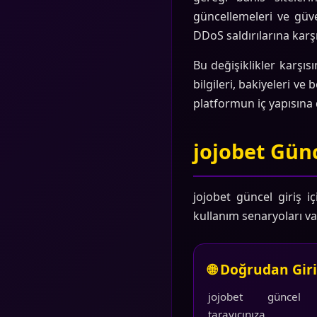
güncellemeleri ve güve
DDoS saldırılarına kar
Bu değişiklikler karşıs
bilgileri, bakiyeleri v
platformun iç yapısın
jojobet Günc
jojobet güncel giriş i
kullanım senaryoları var
🌐 Doğrudan Gir
jojobet güncel 
tarayıcınıza y