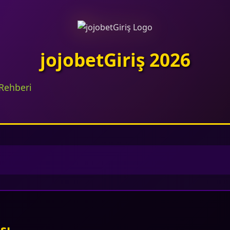
jojobetGiriş 2026
 Rehberi
sı