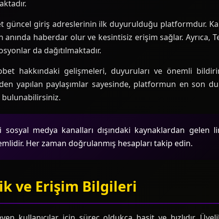
ktadır.
t güncel giriş adreslerinin ilk duyurulduğu platformdur. Kana
n anında haberdar olur ve kesintisiz erişim sağlar. Ayrıca,
syonlar da dağıtılmaktadır.
obet hakkındaki gelişmeleri, duyuruları ve önemli bildir
rinden yapılan paylaşımlar sayesinde, platformun en son d
 bulunabilirsiniz.
 sosyal medya kanalları dışındaki kaynaklardan gelen li
nemlidir. Her zaman doğrulanmış hesapları takip edin.
k ve Erişim Bilgileri
yen kullanıcılar için süreç oldukça basit ve hızlıdır. Ü