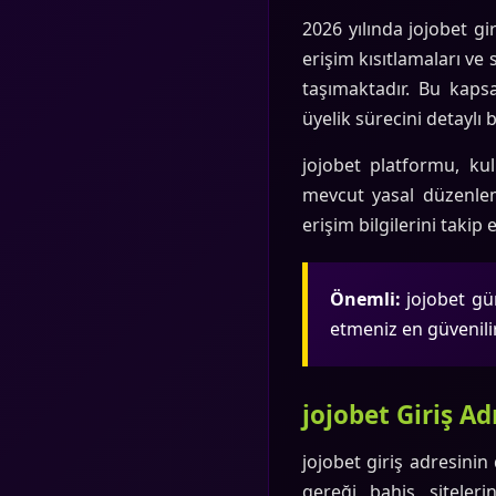
2026 yılında jojobet gi
erişim kısıtlamaları ve
taşımaktadır. Bu kapsa
üyelik sürecini detaylı b
jojobet platformu, kul
mevcut yasal düzenlem
erişim bilgilerini takip
Önemli:
jojobet gün
etmeniz en güvenili
jojobet Giriş A
jojobet giriş adresini
gereği bahis siteleri