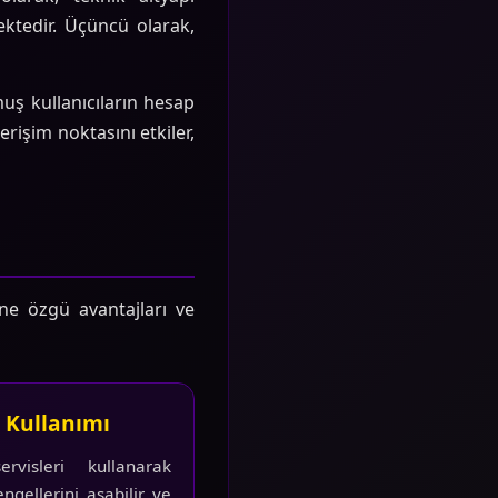
ektedir. Üçüncü olarak,
muş kullanıcıların hesap
rişim noktasını etkiler,
ine özgü avantajları ve
N Kullanımı
rvisleri kullanarak
ngellerini aşabilir ve