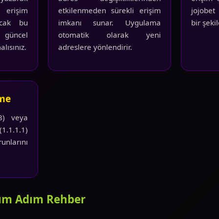
rişim
etkilenmeden sürekli erişim
jojobet
Ancak bu
imkanı sunar. Uygulama
bir şeki
 güncel
otomatik olarak yeni
lısınız.
adreslere yönlendirir.
rme
8) veya
.1.1.1)
unlarını
dım Adım Rehber