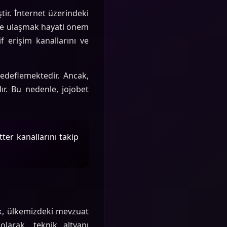
tir. İnternet üzerindeki
rine ulaşmak hayati önem
f erişim kanallarını ve
hedeflemektedir. Ancak,
r. Bu nedenle, jojobet
ter kanallarını takip
ak, ülkemizdeki mevzuat
olarak, teknik altyapı