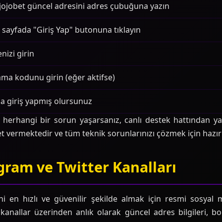
e jojobet güncel adresini adres çubuğuna yazın
 sayfada "Giriş Yap" butonuna tıklayın
enizi girin
ama kodunu girin (eğer aktifse)
la giriş yapmış olursunuz
 herhangi bir sorun yaşarsanız, canlı destek hattından yar
t vermektedir ve tüm teknik sorunlarınızı çözmek için hazı
gram ve Twitter Kanalları
rini en hızlı ve güvenilir şekilde almak için resmi sosyal 
kanallar üzerinden anlık olarak güncel adres bilgileri, b