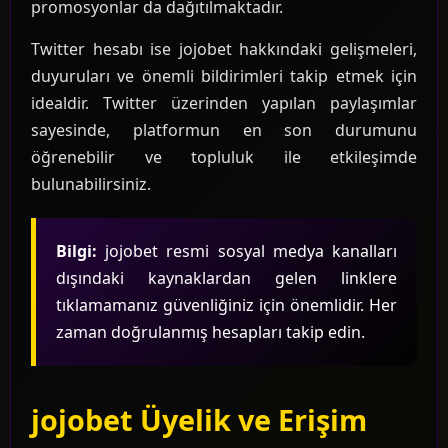
promosyonlar da dağıtılmaktadır.
Twitter hesabı ise jojobet hakkındaki gelişmeleri,
duyuruları ve önemli bildirimleri takip etmek için
idealdir. Twitter üzerinden yapılan paylaşımlar
sayesinde, platformun en son durumunu
öğrenebilir ve topluluk ile etkileşimde
bulunabilirsiniz.
Bilgi:
jojobet resmi sosyal medya kanalları
dışındaki kaynaklardan gelen linklere
tıklamamanız güvenliğiniz için önemlidir. Her
zaman doğrulanmış hesapları takip edin.
jojobet Üyelik ve Erişim