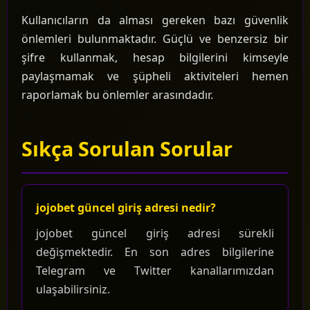
Kullanıcıların da alması gereken bazı güvenlik
önlemleri bulunmaktadır. Güçlü ve benzersiz bir
şifre kullanmak, hesap bilgilerini kimseyle
paylaşmamak ve şüpheli aktiviteleri hemen
raporlamak bu önlemler arasındadır.
Sıkça Sorulan Sorular
jojobet güncel giriş adresi nedir?
jojobet güncel giriş adresi sürekli
değişmektedir. En son adres bilgilerine
Telegram ve Twitter kanallarımızdan
ulaşabilirsiniz.