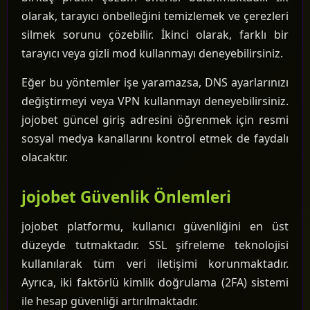
olarak, tarayıcı önbelleğini temizlemek ve çerezleri
silmek sorunu çözebilir. İkinci olarak, farklı bir
tarayıcı veya gizli mod kullanmayı deneyebilirsiniz.
Eğer bu yöntemler işe yaramazsa, DNS ayarlarınızı
değiştirmeyi veya VPN kullanmayı deneyebilirsiniz.
jojobet güncel giriş adresini öğrenmek için resmi
sosyal medya kanallarını kontrol etmek de faydalı
olacaktır.
jojobet Güvenlik Önlemleri
jojobet platformu, kullanıcı güvenliğini en üst
düzeyde tutmaktadır. SSL şifreleme teknolojisi
kullanılarak tüm veri iletişimi korunmaktadır.
Ayrıca, iki faktörlü kimlik doğrulama (2FA) sistemi
ile hesap güvenliği artırılmaktadır.