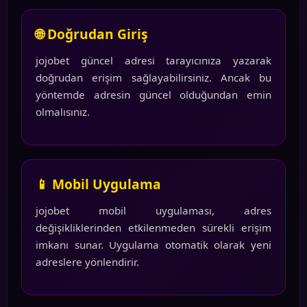
🌐 Doğrudan Giriş
jojobet güncel adresi tarayıcınıza yazarak
doğrudan erişim sağlayabilirsiniz. Ancak bu
yöntemde adresin güncel olduğundan emin
olmalısınız.
📱 Mobil Uygulama
jojobet mobil uygulaması, adres
değişikliklerinden etkilenmeden sürekli erişim
imkanı sunar. Uygulama otomatik olarak yeni
adreslere yönlendirir.