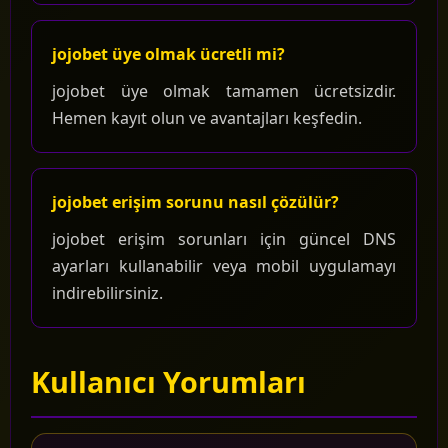
jojobet üye olmak ücretli mi?
jojobet üye olmak tamamen ücretsizdir.
Hemen kayıt olun ve avantajları keşfedin.
jojobet erişim sorunu nasıl çözülür?
jojobet erişim sorunları için güncel DNS
ayarları kullanabilir veya mobil uygulamayı
indirebilirsiniz.
Kullanıcı Yorumları