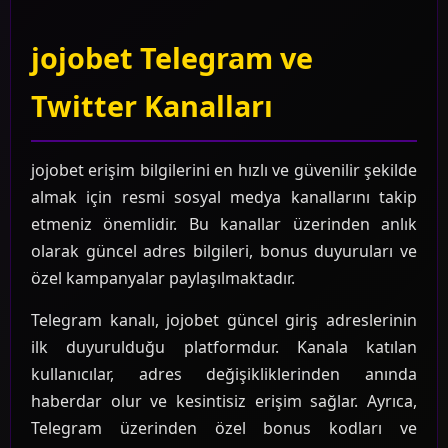
jojobet Telegram ve
Twitter Kanalları
jojobet erişim bilgilerini en hızlı ve güvenilir şekilde
almak için resmi sosyal medya kanallarını takip
etmeniz önemlidir. Bu kanallar üzerinden anlık
olarak güncel adres bilgileri, bonus duyuruları ve
özel kampanyalar paylaşılmaktadır.
Telegram kanalı, jojobet güncel giriş adreslerinin
ilk duyurulduğu platformdur. Kanala katılan
kullanıcılar, adres değişikliklerinden anında
haberdar olur ve kesintisiz erişim sağlar. Ayrıca,
Telegram üzerinden özel bonus kodları ve