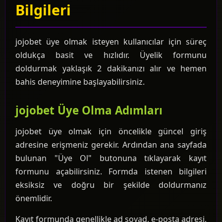
Bilgileri
jojobet üye olmak isteyen kullanıcılar için süreç
oldukça basit ve hızlıdır. Üyelik formunu
doldurmak yaklaşık 2 dakikanızı alır ve hemen
bahis deneyimine başlayabilirsiniz.
jojobet Üye Olma Adımları
jojobet üye olmak için öncelikle güncel giriş
adresine erişmeniz gerekir. Ardından ana sayfada
bulunan "Üye Ol" butonuna tıklayarak kayıt
formunu açabilirsiniz. Formda istenen bilgileri
eksiksiz ve doğru bir şekilde doldurmanız
önemlidir.
Kayıt formunda genellikle ad soyad, e-posta adresi,