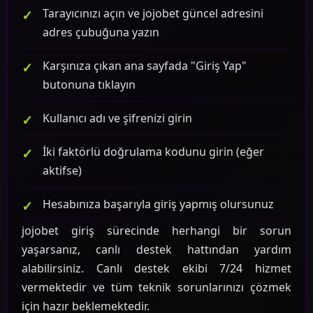
Tarayıcınızı açın ve jojobet güncel adresini
adres çubuğuna yazın
Karşınıza çıkan ana sayfada "Giriş Yap"
butonuna tıklayın
Kullanıcı adı ve şifrenizi girin
İki faktörlü doğrulama kodunu girin (eğer
aktifse)
Hesabınıza başarıyla giriş yapmış olursunuz
jojobet giriş sürecinde herhangi bir sorun
yaşarsanız, canlı destek hattından yardım
alabilirsiniz. Canlı destek ekibi 7/24 hizmet
vermektedir ve tüm teknik sorunlarınızı çözmek
için hazır beklemektedir.