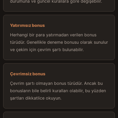
durumuna ve güncel kurallara göre değişebilir.
Yatırımsız bonus
Herhangi bir para yatırmadan verilen bonus
türüdür. Genellikle deneme bonusu olarak sunulur
ve çekim için çevrim şartı bulunabilir.
Çevrimsiz bonus
Çevrim şartı olmayan bonus türüdür. Ancak bu
bonusların bile belirli kuralları olabilir, bu yüzden
şartları dikkatlice okuyun.