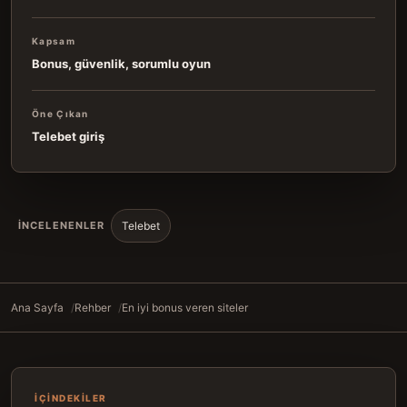
Kapsam
Bonus, güvenlik, sorumlu oyun
Öne Çıkan
Telebet giriş
İNCELENENLER
Telebet
Ana Sayfa
Rehber
En iyi bonus veren siteler
İÇİNDEKİLER