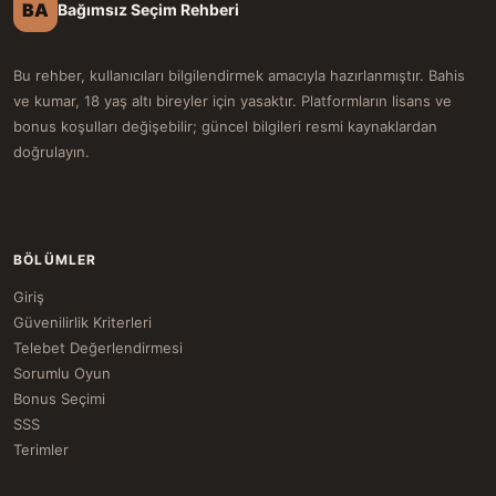
BA
Bağımsız Seçim Rehberi
Bu rehber, kullanıcıları bilgilendirmek amacıyla hazırlanmıştır. Bahis
ve kumar, 18 yaş altı bireyler için yasaktır. Platformların lisans ve
bonus koşulları değişebilir; güncel bilgileri resmi kaynaklardan
doğrulayın.
BÖLÜMLER
Giriş
Güvenilirlik Kriterleri
Telebet Değerlendirmesi
Sorumlu Oyun
Bonus Seçimi
SSS
Terimler