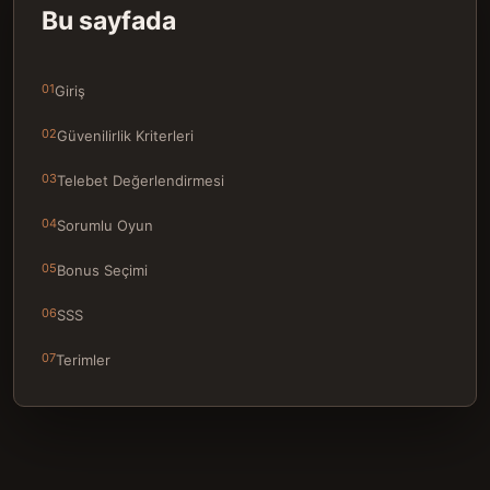
Bu sayfada
01
Giriş
02
Güvenilirlik Kriterleri
03
Telebet Değerlendirmesi
04
Sorumlu Oyun
05
Bonus Seçimi
06
SSS
07
Terimler