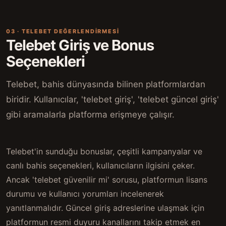
03 · TELEBET DEĞERLENDIRMESI
Telebet Giriş ve Bonus
Seçenekleri
Telebet, bahis dünyasında bilinen platformlardan
biridir. Kullanıcılar, 'telebet giriş', 'telebet güncel giriş'
gibi aramalarla platforma erişmeye çalışır.
Telebet'in sunduğu bonuslar, çeşitli kampanyalar ve
canlı bahis seçenekleri, kullanıcıların ilgisini çeker.
Ancak 'telebet güvenilir mi' sorusu, platformun lisans
durumu ve kullanıcı yorumları incelenerek
yanıtlanmalıdır. Güncel giriş adreslerine ulaşmak için
platformun resmi duyuru kanallarını takip etmek en