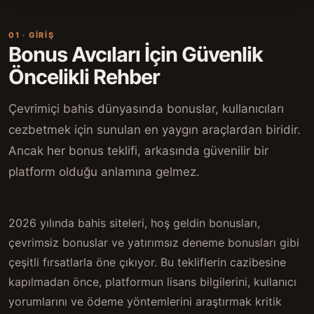
01 · GIRIŞ
Bonus Avcıları İçin Güvenlik
Öncelikli Rehber
Çevrimiçi bahis dünyasında bonuslar, kullanıcıları
cezbetmek için sunulan en yaygın araçlardan biridir.
Ancak her bonus teklifi, arkasında güvenilir bir
platform olduğu anlamına gelmez.
2026 yılında bahis siteleri, hoş geldin bonusları,
çevrimsiz bonuslar ve yatırımsız deneme bonusları gibi
çeşitli fırsatlarla öne çıkıyor. Bu tekliflerin cazibesine
kapılmadan önce, platformun lisans bilgilerini, kullanıcı
yorumlarını ve ödeme yöntemlerini araştırmak kritik