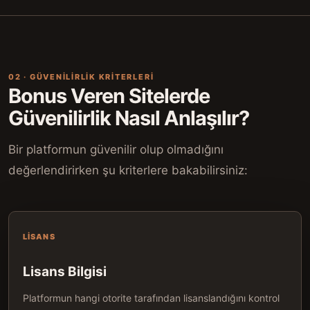
02 · GÜVENILIRLIK KRITERLERI
Bonus Veren Sitelerde
Güvenilirlik Nasıl Anlaşılır?
Bir platformun güvenilir olup olmadığını
değerlendirirken şu kriterlere bakabilirsiniz:
LISANS
Lisans Bilgisi
Platformun hangi otorite tarafından lisanslandığını kontrol