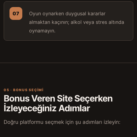
07
Oyun oynarken duygusal kararlar
almaktan kaçının; alkol veya stres altında
oynamayın.
05 · BONUS SEÇIMI
Bonus Veren Site Seçerken
İzleyeceğiniz Adımlar
Doğru platformu seçmek için şu adımları izleyin: