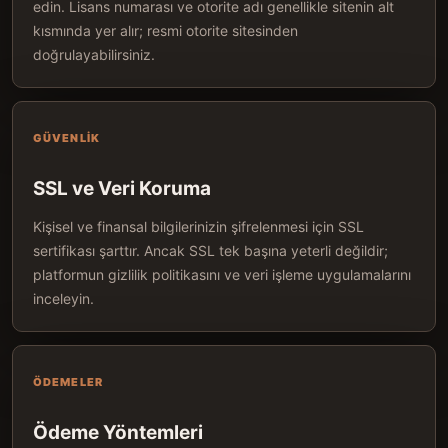
edin. Lisans numarası ve otorite adı genellikle sitenin alt
kısmında yer alır; resmi otorite sitesinden
doğrulayabilirsiniz.
GÜVENLIK
SSL ve Veri Koruma
Kişisel ve finansal bilgilerinizin şifrelenmesi için SSL
sertifikası şarttır. Ancak SSL tek başına yeterli değildir;
platformun gizlilik politikasını ve veri işleme uygulamalarını
inceleyin.
ÖDEMELER
Ödeme Yöntemleri