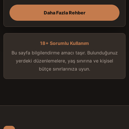
Daha Fazla Rehber
18+ Sorumlu Kullanım
Bu sayfa bilgilendirme amacı taşır. Bulunduğunuz
yerdeki düzenlemelere, yaş sınırına ve kişisel
bütçe sınırlarınıza uyun.