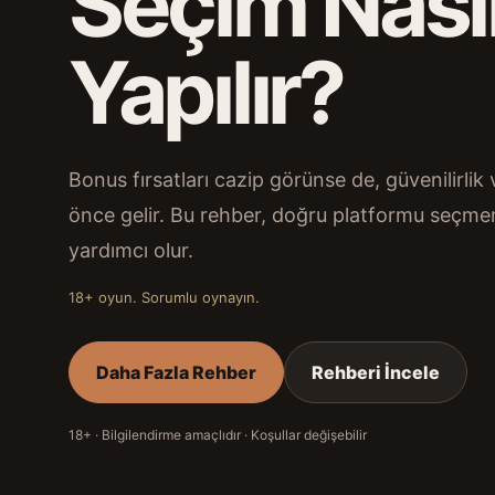
Seçim Nası
Yapılır?
Bonus fırsatları cazip görünse de, güvenilirli
önce gelir. Bu rehber, doğru platformu seçme
yardımcı olur.
18+ oyun. Sorumlu oynayın.
Daha Fazla Rehber
Rehberi İncele
18+ · Bilgilendirme amaçlıdır · Koşullar değişebilir