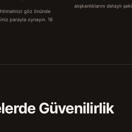
alışkanlıklarını detaylı şek
ihtimalinizi göz önünde
iniz parayla oynayın. 18
lerde Güvenilirlik