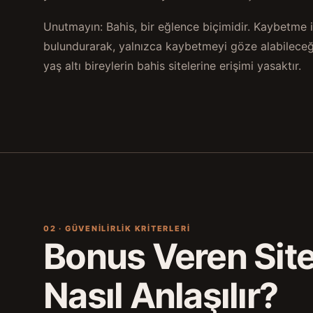
Unutmayın: Bahis, bir eğlence biçimidir. Kaybetme 
bulundurarak, yalnızca kaybetmeyi göze alabileceğ
yaş altı bireylerin bahis sitelerine erişimi yasaktır.
02 · GÜVENILIRLIK KRITERLERI
Bonus Veren Site
Nasıl Anlaşılır?