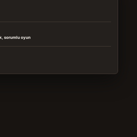
k, sorumlu oyun