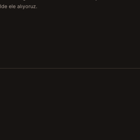
ilde ele alıyoruz.