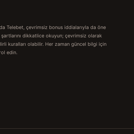
da Telebet, çevrimsiz bonus iddialarıyla da öne
n şartlarını dikkatlice okuyun; çevrimsiz olarak
rli kuralları olabilir. Her zaman güncel bilgi için
ol edin.