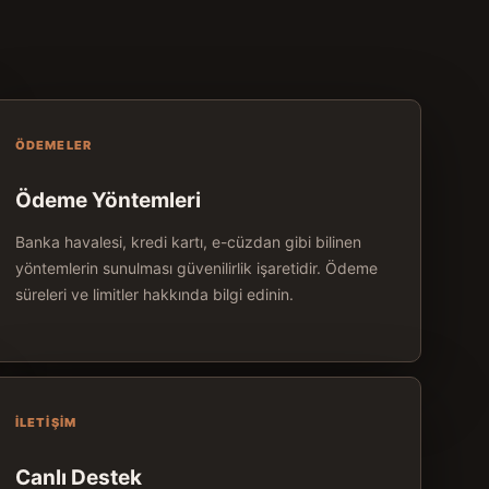
ÖDEMELER
Ödeme Yöntemleri
Banka havalesi, kredi kartı, e-cüzdan gibi bilinen
yöntemlerin sunulması güvenilirlik işaretidir. Ödeme
süreleri ve limitler hakkında bilgi edinin.
İLETIŞIM
Canlı Destek