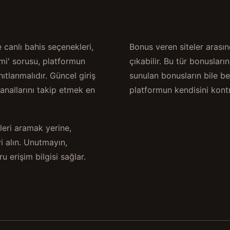
 canlı bahis seçenekleri,
Bonus veren siteler arasın
r mi' sorusu, platformun
çıkabilir. Bu tür bonusları
ıtlanmalıdır. Güncel giriş
sunulan bonusların bile beli
anallarını takip etmek en
platformun kendisini kontr
sleri aramak yerine,
i alın. Unutmayın,
u erişim bilgisi sağlar.