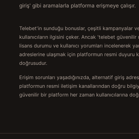
giriş' gibi aramalarla platforma erişmeye çalışır.
Telebet'in sunduğu bonuslar, çeşitli kampanyalar ve
kullanıcıların ilgisini çeker. Ancak 'telebet güvenili
lisans durumu ve kullanıcı yorumları incelenerek yan
adreslerine ulaşmak için platformun resmi duyuru k
doğrusudur.
Erişim sorunları yaşadığınızda, alternatif giriş adre
platformun resmi iletişim kanallarından doğru bilgiy
güvenilir bir platform her zaman kullanıcılarına doğr