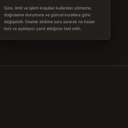
Süre, limit ve işlem koşulları kullanılan yönteme,
doğrulama durumuna ve güncel kurallara göre
değişebilir. Destek ekibine soru sorarak ne kadar
hızlı ve açıklayıcı yanıt aldığınızı test edin.