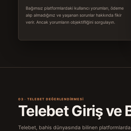
Bağımsız platformlardaki kullanıcı yorumları, ödeme
alıp almadığınız ve yaşanan sorunlar hakkında fikir
verir. Ancak yorumların objektifliğini sorgulayın.
03 · TELEBET DEĞERLENDIRMESI
Telebet Giriş ve
Telebet, bahis dünyasında bilinen platformlardan bi