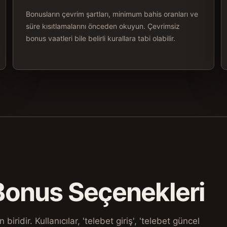
Bonusların çevrim şartları, minimum bahis oranları ve
süre kısıtlamalarını önceden okuyun. Çevrimsiz
bonus vaatleri bile belirli kurallara tabi olabilir.
 Bonus Seçenekleri
ridir. Kullanıcılar, 'telebet giriş', 'telebet güncel