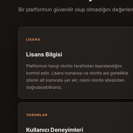
Bir platformun güvenilir olup olmadığını değerlend
LISANS
Lisans Bilgisi
Platformun hangi otorite tarafından lisanslandığını
kontrol edin. Lisans numarası ve otorite adı genellikle
sitenin alt kısmında yer alır; resmi otorite sitesinden
doğrulayabilirsiniz.
YORUMLAR
Kullanıcı Deneyimleri