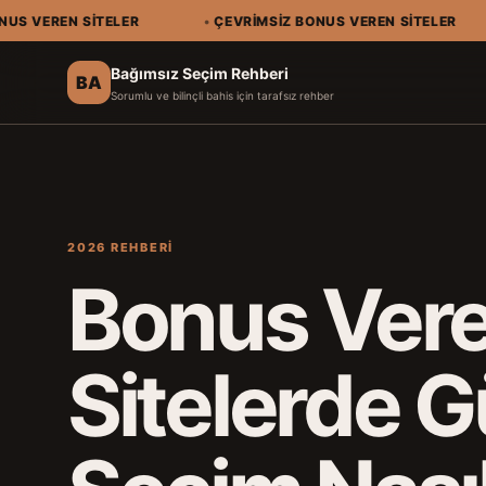
EREN SITELER
ÇEVRIMSIZ BONUS VEREN SITELER
Bağımsız Seçim Rehberi
BA
Sorumlu ve bilinçli bahis için tarafsız rehber
2026 REHBERI
Bonus Ver
Sitelerde G