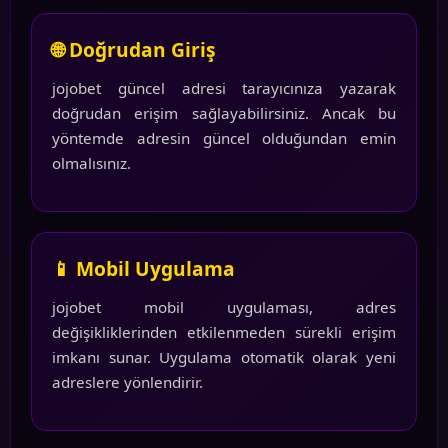
🌐 Doğrudan Giriş
jojobet güncel adresi tarayıcınıza yazarak
doğrudan erişim sağlayabilirsiniz. Ancak bu
yöntemde adresin güncel olduğundan emin
olmalısınız.
📱 Mobil Uygulama
jojobet mobil uygulaması, adres
değişikliklerinden etkilenmeden sürekli erişim
imkanı sunar. Uygulama otomatik olarak yeni
adreslere yönlendirir.