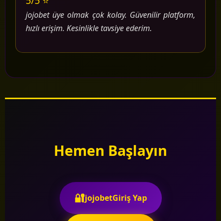
5
/5 ⭐
jojobet üye olmak çok kolay. Güvenilir platform,
hızlı erişim. Kesinlikle tavsiye ederim.
Hemen Başlayın
🔐
jojobetGiriş Yap