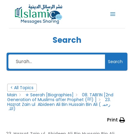
Skip
to
content
Search
Search
< All Topics
Main
✯ Seerah [Biographies]
08. TABI’IN [2nd
23.
Generation of Muslims after Prophet (ﷺ) ]
Hazrat Zain ul Abideen Ali Bin Hussain Bin Ali (رحمہ
اللہ)
Print
23. Hazrat Zain ul Abideen Ali Bin Hussain Bin Ali