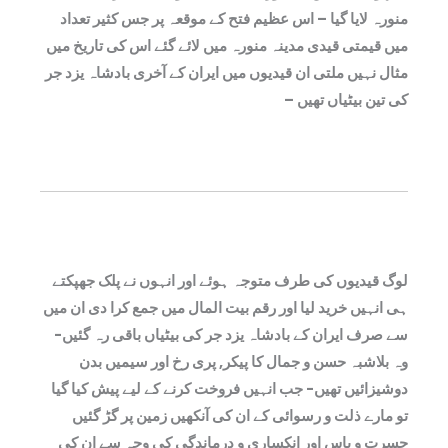
منورہ لایا گیا – اس عظیم فتح کے موقعہ پر جس کثیر تعداد
میں قیمتی قیدی مدینہ منورہ میں لائے گئے اس کی تاریخ میں
مثال نہیں ملتی ان قیدیوں میں ایران کے آخری بادشاہ یزد جر
کی تین بیٹیاں تھیں –
لوگ قیدیوں کی طرف متوجہ ہوئے اور انہوں نے پلک جھپکتے
ہی انہیں خرید لیا اور رقم بیت المال میں جمع کرا دی ان میں
سے صرف ایران کے بادشاہ یزد جر کی بیٹیاں باقی رہ گئیں-
وہ بلاشبہ حسن و جمال کا پیکر, پری رخ اور سیمیں بدن
دوشیزائیں تھیں- جب انہیں فروخت کرنے کے لیے پیش کیا گیا
تو مارے ذلت و رسوائی کے ان کی آنکھیں زمین پر گڑ گئیں
حسرت و یاس اور انکساری و درماندگی کی وجہ سے ان کی