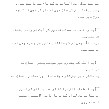
ہے جسے لوگ زین العابدین کے نام سے جانتے ہیں ۔
پھر برخستہ اس کی شان میں اشعار کہے جن کا ترجمہ
درج ذیل ہے ۔
۝ یہ وہ شخص ہے جس کے قدموں کی آہٹ کو وادی بطحاء
جانتی ہے۔
بیت اللّٰہ بھی اس کو جانتا ہے اور حل و حرم بھی اسے
جانتے ہیں
۝ یہ اللّٰہ کے بندوں میں سب سے بہتر انسان کا
نواسہ ہے
یہ متقی ، پرہیزگار ، پاک صاف اور ممتاز انسان ہے
۝ یہ فاطمتہ الزہرا کا نواسہ ہے اگر تو نہیں
جانتا تو سن لے اس کے نانا خاتم الانبیاء علیہ
السلام ہیں