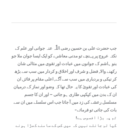
جب حضرت علی بن حسین رضی اللّٰہ عنہ جوانی اور علم کے
نکتہ عروج پر پہنچے تو مدنی معاشرے کو ایک ایسا جوان ملا جو
بنو ہاشم کے جوانوں میں عبادت اور تقوی میں مثالی شان
رکھنے والا, فضل و شرف اور اخلاق و کردار میں سب سے بڑھ
کر نیکی و بردباری میں سب سے آگے, اعلی مقام پر فائز, ان
کی عبادت اور تقویٰ کا یہ حال تھا کہ وضو اور نماز کے درمیان
ان کے بدن میں کپکپی طاری ہو جاتی – اور ان کا جسم
مسلسل رعشے کی زد میں آ جاتا جب اس سلسلے میں ان سے
بات کی جاتی تو فرماتے-
تم پہ بڑا افسوس ہے!
کیا تم جانتے نہیں کہ میں کس کے سامنے کھڑا ہونے