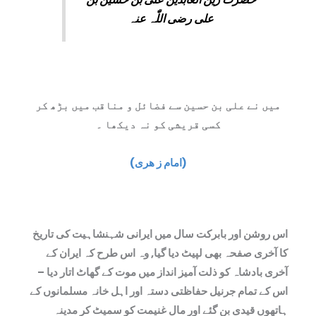
علی رضی اللّٰہ عنہ
میں نے علی بن حسین سے فضائل و مناقب میں بڑھ کر
کسی قریشی کو نہ دیکھا ۔
(امام ز ھری)
اس روشن اور بابرکت سال میں ایرانی شہنشاہیت کی تاریخ
کا آخری صفحہ بھی لپیٹ دیا گیا, وہ اس طرح کہ ایران کے
آخری بادشاہ کو ذلت آمیز انداز میں موت کے گھاٹ اتار دیا –
اس کے تمام جرنیل حفاظتی دستہ اور اہل خانہ مسلمانوں کے
ہاتھوں قیدی بن گئے اور مال غنیمت کو سمیٹ کر مدینہ