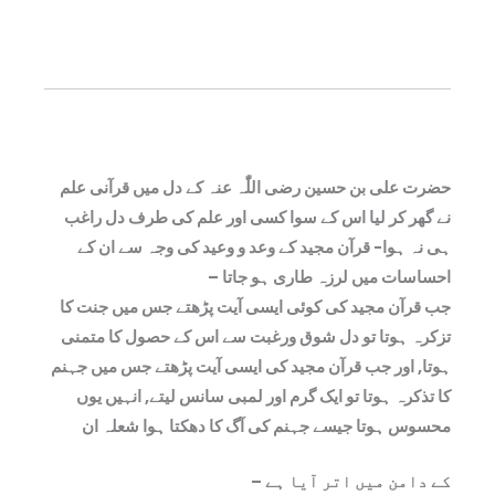
حضرت علی بن حسین رضی اللّٰہ عنہ کے دل میں قرآنی علم
نے گھر کر لیا اس کے سوا کسی اور علم کی طرف دل راغب
ہی نہ ہوا- قرآن مجید کے وعد و وعید کی وجہ سے ان کے
احساسات میں لرزہ طاری ہو جاتا –
جب قرآن مجید کی کوئی ایسی آیت پڑھتے جس میں جنت کا
تزکرہ ہوتا تو دل شوق ورغبت سے اس کے حصول کا متمنی
ہوتا, اور جب قرآن مجید کی ایسی آیت پڑھتے جس میں جہنم
کا تذکرہ ہوتا تو ایک گرم اور لمبی سانس لیتے, انہیں یوں
محسوس ہوتا جیسے جہنم کی آگ کا دھکتا ہوا شعلہ ان
کے دامن میں اتر آیا ہے –