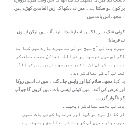
دستک دی میں یہ دیکھنے کے لیے اٹھا کہ اس وقت میرے دروازے
پر کون ہو سکتا ہے ۔ میں نے دیکھا کہ زین العابدین کھڑے ہیں
۔ مجھے اس بات میں
کوئی شک نہ رہا کہ یہ اب اپنا بدلہ لینے آئے ہیں لیکن انہوں
نے فرمایا:
میرے بھائی آج صبح جو تو نے میرے بارے میں کہا ہے
اگر اس میں تم سچے ہو تو اللّٰہ تعالیٰ مجھے معاف کر
دے اور اگر آپ ان باتوں میں سچے نہیں ہیں تو اللّٰہ
تعالیٰ آپ کو معاف کر دے ۔
یہ کہا مجھے سلام کیا اور واپس چلے گئے ۔ میں نے انہیں روکا
اور عرض کی آئندہ میں کوئی ایسی بات نہیں کروں گا جو آپ
کو ناگوار گزرے۔
بھائی مجھے معاف کر دیجیے ۔
ان کا دل نرم ہو گیا اور فرمایا کوئی بات نہیں
میرے بارے میں آپ کو بات کرنے کا حق پہنچتا ہے ۔