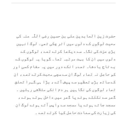
حضرت زین العابدین علی بن حسین رضی اللّٰہ عنہ کی
محبت لوگوں کے دلوں میں اتر چکی تھی۔ لوگ انہیں
بڑی عزت کی نگاہ سے دیکھا کرتے تھے ، لوگوں کے
دلوں میں ان کا بہت مرتبہ تھا۔ گویا یہ لوگوں کے
بے تاج بادشاہ تھے، انکے دور میں یہ مقام کسی اور
کو حاصل نہ تھا، لوگ ان سے سچی محبت کرتے تھے ، ان
کے ساتھ بڑی تعظیم سے پیش آتے ، بڑا ہی گہرا تعلق
تھا، لوگوں کی نگاہیں ہر دم انکی متلاشی رہتیں ۔
گھر سے نکلتے ہوئے یا گھر میں داخل ہوتے ہوئے ،
مسجد جاتے ہوئے یا مسجد سے واپس آتے ہوئے لوگ ان
کی زیارت کی سعادت حاصل کیا کرتے تھے ۔