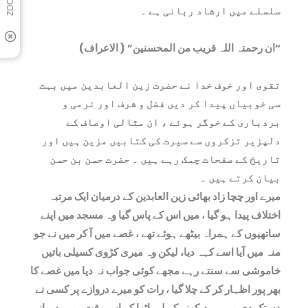
سلسلے میں ارشاد ربانی ہے ۔
“ان رحمتہ اللہ قریب من المحسنین” ( الاعراف)
تقوی اور خوف خدا نے حضرت زین العابدین میں بہت
سی خوبیاں پیدا کر دیں فضل و شرف اور نرمی و
بردباری کے خوگر ہوئے ، ان مثالی اوصاف کے
دلپزیر تزکروں سے سیرت کی کتابیں مزین ہیں اور
تاریخ کے صفحات چمک رہے ہیں ۔ حضرت حسن بن حسن
بیان کرتے ہیں ۔
میرے اور چچا زاد بھائی زین العابدین کے درمیان ایک مرتبہ
اختلاف پیدا ہو گیا ، میں اس کے پاس گیا وہ مسجد میں اپنے
ساتھیوں کے ہمراہ بیٹھے ہوئے تھے ، غصے میں آ کر میں نے جو
منہ میں آیا اسے کہہ دیا، لیکن وہ میری کڑوی کسیلی باتیں
خاموشی سے سنتے رہے مجھے کوئی جواب نہ دیا میں غصے کا
بھر پور اظہار کر کے چلا گیا ، رات کو میرے دروازے پر کسی نے