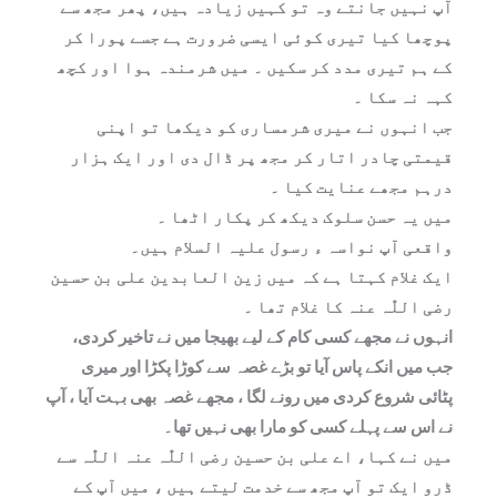
آپ نہیں جانتے وہ تو کہیں زیادہ ہیں، پھر مجھ سے
پوچھا کیا تیری کوئی ایسی ضرورت ہے جسے پورا کر
کے ہم تیری مدد کر سکیں ۔ میں شرمندہ ہوا اور کچھ
کہہ نہ سکا ۔
جب انہوں نے میری شرمساری کو دیکھا تو اپنی
قیمتی چادر اتار کر مجھ پر ڈال دی اور ایک ہزار
درہم مجھے عنایت کیا ۔
میں یہ حسن سلوک دیکھ کر پکار اٹھا ۔
واقعی آپ نواسہ ء رسول علیہ السلام ہیں۔
ایک غلام کہتا ہے کہ میں زین العابدین علی بن حسین
رضی اللّٰہ عنہ کا غلام تھا ۔
انہوں نے مجھے کسی کام کے لیے بھیجا میں نے تاخیر کردی،
جب میں انکے پاس آیا تو بڑے غصہ سے کوڑا پکڑا اور میری
پٹائی شروع کردی میں رونے لگا ، مجھے غصہ بھی بہت آیا ، آپ
نے اس سے پہلے کسی کو مارا بھی نہیں تھا۔
میں نے کہا، اے علی بن حسین رضی اللّٰہ عنہ اللّٰہ سے
ڈرو ایک تو آپ مجھ سے خدمت لیتے ہیں ، میں آپ کے