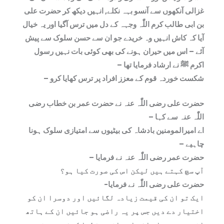
غزالی آنکھوں سے آنسو بہہ نکلے, انہیں دیکھ کر حضرت علی
بن ابی طالب کرم اللّٰہ وجہہ کے دل میں ترس آگیا اور یہ خیال
آیا کہ کاش انہیں وہ خریدے جو ان سے حسن سلوک سے پیش
آئے – اس میں حیران ہونے کی بھی کوئی بات نہیں رسول
اکرم ﷺ نے ارشاد فرمایا تھا –
شکست خوردہ قوم کے معزز افراد پر ترس کھایا کرو –
حضرت علی رضی اللّٰہ عنہ نے حضرت عمر بن خطاب رضی
اللّٰہ عنہ سے کہا –
اے امیرالمومنین بادشاہ کی بیٹیوں سے امتیازی سلوک ہونا
چاہیے –
حضرت عمر رضی اللّٰہ عنہ نے فرمایا –
آپ سچ کہتے ہیں لیکن اس کی صورت کیا ہو؟
حضرت علی رضی اللّٰہ نے فرمایا-
ایک تو ان کی قیمت زیادہ لگائیں اور دوسرا ان کو
اختیار دے دیں جس پر یہ راضی ہو جائیں ان کے ہاتھ