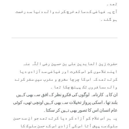
تھے ۔
آج یہ فیاضی کے ساتھ خرچ کرنے والے دنیا سے رخصت
ہو گئے ۔
حضرت زین العابدین علی بن حسین رضی اللّٰہ عنہ
اپنے غلاموں کو اس کثرت اور فیاضی سے آزادی دیا
کرتے تھے کہ اس کا چرچا مشرق و مغرب میں سفر کرنے
والے مسافروں تک پہنچ چکا تھا ۔
ان کا یہ کارنامہ لوگوں کی فکرو نظر کے افق سے بھی کہیں
بلند تھا ، اسکی پرواز تخیلات سے بھی کہیں اونچی تھی، کوئی
عام انسان اس کا تصور بھی نہیں کر سکتا۔
یہ ہر اس غلام کو آزاد کر دیا کرتے تھے جو ان سے حسن
سلوک سے پیش آتا اس کی آزادی اس کے حسن سلوک کا