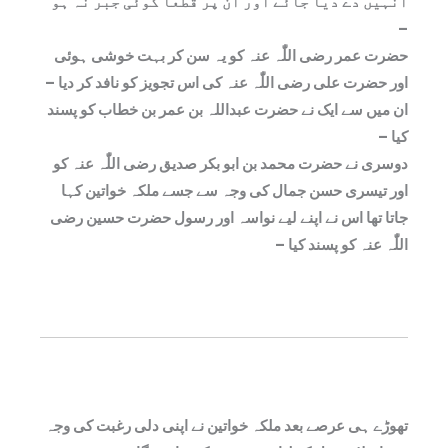
انہیں دے دیا جائے اور ان پر قطعا کوئی جبر نہ ہو
–
حضرت عمر رضی اللّٰہ عنہ کو یہ سن کر بہت خوشی ہوئی
اور حضرت علی رضی اللّٰہ عنہ کی اس تجویز کو نافد کر دیا –
ان میں سے ایک نے حضرت عبداللہ بن عمر بن خطاب کو پسند
کیا –
دوسری نے حضرت محمد بن ابو بکر صدیق رضی اللّٰہ عنہ کو
اور تیسری حسن جمال کی وجہ سے جسے ملکہ خواتین کہا
جاتا تھا اس نے اپنے لیے نواسہ اور رسول حضرت حسین رضی
اللّٰہ عنہ کو پسند کیا –
تھوڑے ہی عرصے بعد ملکہ خواتین نے اپنی دلی رغبت کی وجہ