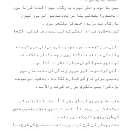
میں بلا خوف و خطر تیری بارگاہ میں التجا کرتا ہوں
، محبت والفت کی بنا پر تجھ سے سوالی ہوں تیری
بارگاہ سے مزید رحمت کا ملتجی ہوں ۔
تیرے حقوق کی ادائیگی کے لیے ہمت و طاقت کی التجا
ہے ۔
الہٰی میں تجھ سے اس بے چارے گہرے پانی میں ڈوبنے
والے کی مانند مانگتا ہوں ، جسے کنارے لگنے کے
لیے تیرے سوا کوئی سہارا نظر نہ آتا ہو۔
الہٰی کرم فرما اور میری زندگی کی منجد ھار میں
پھنسی ہوئی ناؤ کو کنارے لگا دے ، بلاشبہ تو سب سے
بڑھ کر اپنی مخلوق پر رحم کرنے والا ہے ۔
حضرت طاؤوس بن کیسان رضی اللّٰہ عنہ نے ایک مرتبہ
دیکھا کہ یہ بیت اللّٰہ کے سائے میں کھڑے مضطرب شخص
کی طرح پیچ و تاب کھا رہے تھے ۔
سخت بیمار کی طرح کراہ رہے تھے ۔ محتاج کی طرح دعا