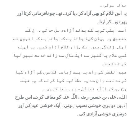
بدلہ ہوتی ۔
یہ اس غلام کو بھی آزاد کر دیا کرتے تھے جو نافرمانی کرتا اور
پھر توبہ کر لیتا۔
اسے اپنی توبہ کے بدلے آزادی مل جاتی ۔ ان کے
متعلق یہ بیان کیا جاتا ہے کہ جاتا ہے کہ انہوں نے
اپنی زندگی میں ایک ہزار غلام آزاد کیے۔ یہ اپنے
کسی غلام یا کنیز سے ایک سال سے زائد خدمت نہیں لیا
کر تے تھے ۔
عیدالفطر کی رات یہ بہت زیادہ غلاموں کو آزاد کیا
کرتے تھے ، ان سے یہ مطالبہ کیا کرتے کہ وہ قبلہ
رخ ہو کر اللّٰه تعالیٰ سے یہ دعا کریں ۔
الہٰی علی بن حسین رضی اللّٰہ عنہ کو معاف کر دے اس طرح
انہیں دوہری خوشی نصیب ہوتی۔ ایک خوشی عید کی اور
دوسری خوشی آزادی کی۔