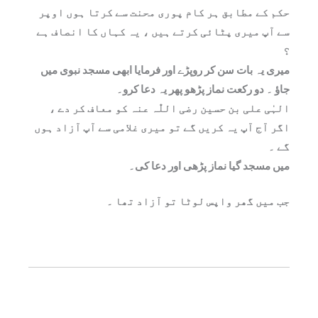
حکم کے مطابق ہر کام پوری محنت سے کرتا ہوں اوپر
سے آپ میری پٹائی کرتے ہیں ، یہ کہاں کا انصاف ہے
؟
میری یہ بات سن کر روپڑے اور فرمایا ابھی مسجد نبوی میں
جاؤ ۔ دو رکعت نماز پڑھو پھر یہ دعا کرو۔
الہٰی علی بن حسین رضی اللّٰہ عنہ کو معاف کر دے ،
اگر آج آپ یہ کریں گے تو میری غلامی سے آپ آزاد ہوں
گے ۔
میں مسجد گیا نماز پڑھی اور دعا کی۔
جب میں گھر واپس لوٹا تو آزاد تھا ۔