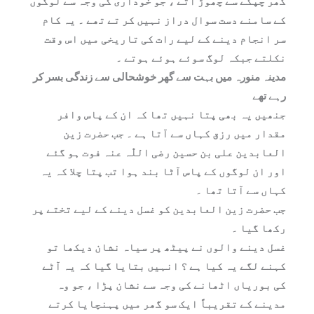
گھر چپکے سے چھوڑ آتے ، جو خوداری کی وجہ سے لوگوں
کے سامنے دست سوال دراز نہیں کر تے تھے ۔ یہ کام
سر انجام دینے کے لیے رات کی تاریخی میں اس وقت
نکلتے جبکہ لوگ سوئے ہوئے ہوتے ۔
مدینہ منورہ میں بہت سے گھر خوشحالی سے زندگی بسر کر
رہے تھے
جنھیں یہ بھی پتا نہیں تھا کہ ان کے پاس وافر
مقدار میں رزق کہاں سے آتا ہے ۔ جب حضرت زین
العابدین علی بن حسین رضی اللّٰہ عنہ فوت ہو گئے
اور ان لوگوں کے پاس آٹا بند ہوا تب پتا چلا کہ یہ
کہاں سے آتا تھا ۔
جب حضرت زین العابدین کو غسل دینے کے لیے تختے پر
رکھا گیا ۔
غسل دینے والوں نے پیٹھ پر سیاہ نشان دیکھا تو
کہنے لگے یہ کیا ہے ؟ انہیں بتایا گیا کہ یہ آٹے
کی بوریاں اٹھانے کی وجہ سے نشان پڑا ، جو وہ
مدینے کے تقریباً ایک سو گھر میں پہنچایا کرتے