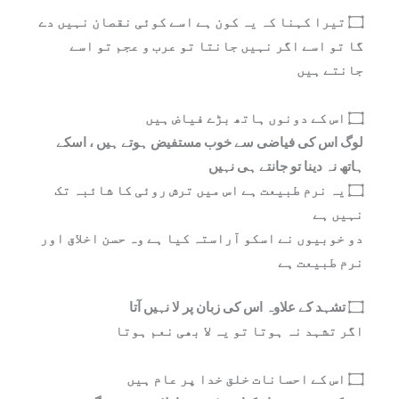
۝ تیرا کہنا کہ یہ کون ہے اسے کوئی نقصان نہیں دے
گا تو اسے اگر نہیں جانتا تو عرب و عجم تو اسے
جانتے ہیں
۝ اس کے دونوں ہاتھ بڑے فیاض ہیں
لوگ اس کی فیاضی سے خوب مستفیض ہوتے ہیں ، اسکے
ہاتھ نہ دینا تو جانتے ہی نہیں
۝ یہ نرم طبیعت ہے اس میں ترش روئی کا شائبہ تک
نہیں ہے
دو خوبیوں نے اسکو آراستہ کیا ہے وہ حسن اخلاق اور
نرم طبیعت ہے
۝ تشہد کے علاوہ اس کی زبان پر لا نہیں آتا
اگر تشہد نہ ہوتا تو یہ لا بھی نعم ہوتا
۝ اس کے احسانات خلق خدا پر عام ہیں