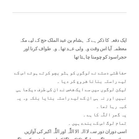
ایک دفعہ کا ذکر ہے کہ ہشام بن عبد الملک حج کے لیے مکہ
معظمہ آیا اس وقت وہ ولی عہد تھا۔ وہ طواف کرنا اور
حجراسود کو چومنا چاہتا تھا
حفاظتی دستے نے لوگوں کو ہٹو بچو کرتے ہوئے اس کے
لیے راستہ بنانا شروع کر دیا ۔
لیکن لوگوں میں سے ایک شخص نے ان کی طرف دیکھا ہی
نہیں اور نہ ہی ان کے لیے راستہ بنایا بلکہ وہ یہ
کہہ رہا تھا ۔
یہ گھر اللّٰہ کا ہے ۔
تمام لوگ اس کے بندے ہیں ۔
اسی دوران دور سے لا الہ الا اللّٰہ اور اللّٰہ اکبر کی آوازیں