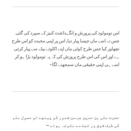
اس نومولود کی پرورش و انگہداشت کنیز کے سپرد کی گئی
جس نے اسے ماں جیسا پیار دیا, اس پر اپنی محبت کو اس طرح
نچھاور کیا جس طرح کوئی ماں اپنے اکلوتے بیٹے سے پیار کرتی
ہے اور اس کی اس طرح پرورش کی کہ یہ نومولود بڑا ہو کر
اسے ہی اپنی حقیقی ماں سمجھنے لگا-
حضرت علی بن حسین جب سن شعور کو پہنچے تو حصول علم
کی طرف شوق ور غبت سے متوجہ ہوئے –