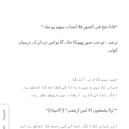
“فاذا نفخ فی الصور فلا انساب بینھم یو مئذ “
ترجمہ: تو جب صور پھونکا جائے گا تو اس دن ان کے درمیان
کوئی
حسب نسب کام نہ آئے گا ۔
جہاں تک میرے میرے نانا کی شفاعت کا تعلق ہے۔
اللّٰہ تعالیٰ کا یہ ارشاد میرے پیش نظر ہے۔
*”ولا یشفعون الا لمن ارتضی” ( الانبیاء)*
اور جہاں تک اللّٰہ تعالیٰ کی رحمت کا تعلق ہے اس