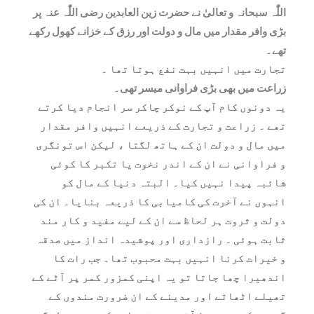
اللّٰہ سبحانہ و تعالیٰ نے حضرت زین العابدین رضی اللّٰہ عنہ پر
بڑی وافر مقدار میں مال و دولت اور رزق کے خزانے کھول رکھے
تھے۔
تجارت میں انہیں بہت نفع ہوتا تھا ۔
زراعت میں بھی بڑی فراوانی میسر تھی۔
یہ دونوں کام آپ کے نوکر چاکر سر انجام دیا کرتے
تھے ۔ زراعت و تجارت کے ذریعے انہیں وافر مقدار
میں مال و دولت ان کے ہاتھ لگتا ، لیکن اس تونگری
و فراوانی نے ان کے اندر نخوت یا تکبر کا کوئی
شائبہ پیدا نہیں کیا۔ البتہ دنیا کے مال کو
انہوں نے آخرت کی کامیابی کا ذریعہ بنایا۔ ان کی
دولت و ثروت ہر لحاظ سے ان کے لیے مفید و کار مند
ثابت ہوئی ۔ رازداری اور پوشیدہ انداز میں صدقہ
و خیرات کرنا انہیں بہت محبوب تھا۔ جب رات کا
اندھیرا چھا جاتا تو یہ اپنی کمزور کمر پر آٹے کے
تھیلے اٹھاتے اور مدینے کے ان ضرورت مندوں کے