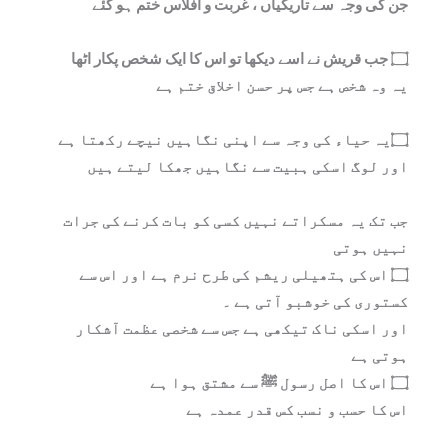
جن کی وجہ سے تاریکیاں ، غربت و افلاس ختم ہو گئے
۝ جب قریش نے اسے دیکھا تو اس کا ایک شخص پکار اٹھا
یہ وہ شخص ہے جس پر حسن اخلاق ختم ہے
۝یہ حیاء کی وجہ سے اپنی نگاہیں نیچے رکھتا ہے
اور لوگ اسکی ہبیت سے نگاہیں جھکا لیتے ہیں
جب تک یہ مسکراتے نہیں کسی کو بات کرنے کی جرات
نہیں ہوتی
۝ اس کی ہتھیلی ریشم کی طرح نرم ہے اور اس سے
کستوری کی خوشبو آتی ہے ۔
اور اسکی ناک تیکھی ہے جس سے شخصی عظمت آشکار
ہوتی ہے
۝ اس کا اصل رسول ﷺ سے مشتق ہوا ہے
اس کا حسب و نسب کس قدر عمدہ ہے