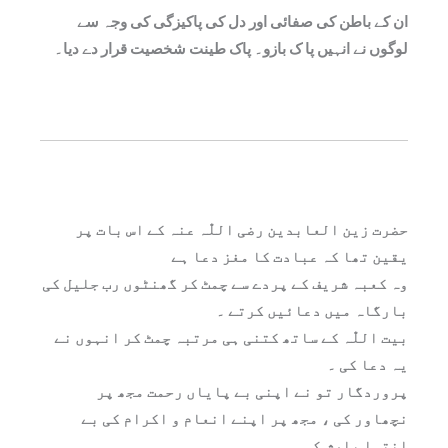
ان کے باطن کی صفائی اور دل کی پاکیزگی کی وجہ سے
لوگوں نے انہیں پا ک بازو۔ پاک طینت شخصیت قرار دے دیا۔
حضرت زین العابدین رضی اللّٰہ عنہ کے اس بات پر
یقین تھا کہ عبادت کا مغز دعا ہے
وہ کعبہ شریف کے پردے سے چمٹ کر گھنٹوں رب جلیل کی
بارگاہ میں دعائیں کرتے ۔
بیت اللّٰہ کے ساتھ کتنی ہی مرتبہ چمٹ کر انہوں نے
یہ دعا کی ۔
پروردگار تو نے اپنی بے پایاں رحمت مجھ پر
نچھاور کی ، مجھ پر اپنے انعام و اکرام کی بے
انتہا بارش کی ۔