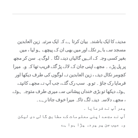
مدینے کا ایک باشندہ بیان کرتا ہے کہ ایک مرتبہ زین العابدین
مسجد سے باہر نکلے اور میں بھی ان کے پیچھے ہو لیا ، میں
بغیر کسی وجہ کے انہیں گالیاں دینے لگا ۔ لوگ یہ سن کر مجھ
پر پل پڑے ۔ مجھے اپنی جان کے لالے پڑ گئے قریب تھا کہ وہ میرا
کچومر نکال دیتے ، زین العابدین نے لوگوں کی طرف دیکھا اور
فرمایا رک جاؤ ۔ تو وہ سب رک گئے، جب آپ نے مجھے کانپتے
ہوئے دیکھا تو بڑی خنداں پیشانی سے میری طرف متوجہ ہوئے
، مجھے دلاسہ دینے لگے تاکہ میرا خوف جاتا رہے۔
پھر آپ نے فرمایا ۔
آپ نے مجھے اپنی معلومات کے مطابق گالی دی لیکن
وہ عیب جن پر پردہ پڑا ہوا ہے