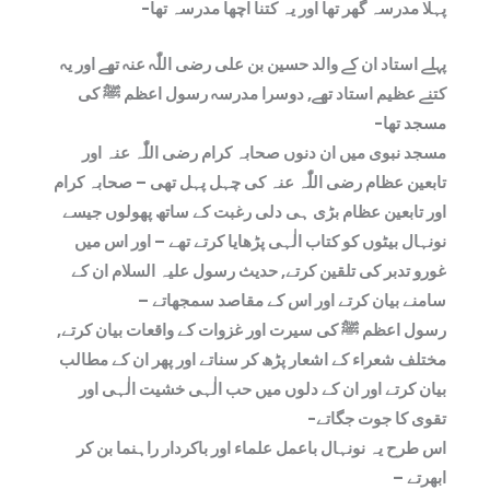
پہلا مدرسہ گھر تھا اور یہ کتنا اچھا مدرسہ تھا-
پہلے استاد ان کے والد حسین بن علی رضی اللّٰہ عنہ تھے اور یہ
کتنے عظیم استاد تھے, دوسرا مدرسہ رسول اعظم ﷺ کی
مسجد تھا-
مسجد نبوی میں ان دنوں صحابہ کرام رضی اللّٰہ عنہ اور
تابعین عظام رضی اللّٰہ عنہ کی چہل پہل تھی – صحابہ کرام
اور تابعین عظام بڑی ہی دلی رغبت کے ساتھ پھولوں جیسے
نونہال بیٹوں کو کتاب الٰہی پڑھایا کرتے تھے – اور اس میں
غورو تدبر کی تلقین کرتے, حدیث رسول علیہ السلام ان کے
سامنے بیان کرتے اور اس کے مقاصد سمجھاتے –
رسول اعظم ﷺ کی سیرت اور غزوات کے واقعات بیان کرتے,
مختلف شعراء کے اشعار پڑھ کر سناتے اور پھر ان کے مطالب
بیان کرتے اور ان کے دلوں میں حب الٰہی خشیت الٰہی اور
تقوی کا جوت جگاتے-
اس طرح یہ نونہال باعمل علماء اور باکردار راہنما بن کر
ابھرتے –