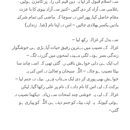
سے اسلام قبول کر لیا یہ دین قیم کی راہ پر گامزن ہوئیں
,غلامی سے آزاد کر دی گئیں -کنیز سے آزاد بیوی کا با عزت
مقام حاصل کیا, پھر اس نے سوچا کہ ماضی کی تمام شرکیہ
یادیں یکسر بھلادی جائیں – اس نے اپنا نام (شاہ زنداں)
سے بدل کر غزالہ رکھ لیا –
غزالہ کے نصیب میں بہترین رفیق حیات آیا, بڑی ہی خوشگوار
زندگی بسر ہونے لگی مہینے لمحوں میں گزرنے لگے –
اب ایک ہی دلی خواہش باقی رہ گئی تھی کہ اسے چاند سا
بیٹا نصیب ہو جائے – اللّٰہ سبحان و تعالیٰ نے اس کی یہ
خواہش بھی پوری کر دی ایک مہتاب چہرہ بیٹے نے جنم لیا –
برکت کے لیے اس کا نام دادے کے نام پر علی رکھا گیا, لیکن
غزالہ کے لیے یہ خوشی چند لمحات سے زیادہ دیکھنا نصیب نہ
ہوئی کیونکہ یہ اپنے بیٹے کو جنم دیتے ہی اللّٰہ کو پیاری ہو
گئی-