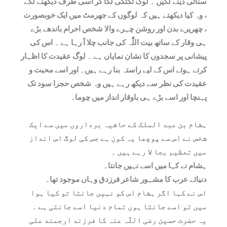
سنائی دینے لگیں ۔ لوگ ٹکٹکی لگا کر اسی طرف دیکھنے لگے
، وہ کیا دیکھتے ہیں کہ لوگوں کے جھرمٹ میں ایک خوبصورت
، چھریرے بدن اور روشن چہرے والا شخص احرام باندھے بڑے
ہی وقار کے ساتھ بیت اللّٰہ کی جانب چلا آ رہا ہے ۔ اس کی
پیشانی پر سجدوں کا نشان نمایاں ہے ۔ لوگ عقیدت کا اظہار
کرتے ہوئے اس کے لیے راستہ بنا رہے ہیں۔ اور اسے محبت و
عقیدت کی نظر سے دیکھ رہے ہیں وہ شخص حجرا سود تک
پہنچا اور اسے بڑے ہی باوقار انداز میں چوما۔
ہشام بن عبد الملک کے حاشیہ برداروں میں سے ایک
شخص نے اس سے پوچھا یہ کون ہے جس کی لوگ اس انداز
میں تعظیم بجا لا رہے ہیں ۔
ہشام نے کہا میں اسے نہیں جانتا۔
دنیائے عرب کا مشہور شاعر فرزدق وہاں موجود تھا۔
اس نے کہا اگر ہشام اس کو نہیں جانتا تو کیا ہوا
میں تو اسے جانتا ہوں تمام دنیا اسے جانتی ہے ۔
یہ حضرت حسین رضی اللّٰہ عنہ کا فرزند ارجمند علی