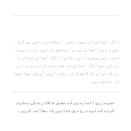
اللّٰہ تعالیٰ آل رسول علیہ السلام سے راضی ہو گیا ۔
حضرت زین العابدین ہر اس شخص کے لیے نادر نمونہ
تھے ۔ جو پوشیدہ اور علانیہ اللّٰہ تعالیٰ سے ڈرتا
ہے اور جو اللّٰہ تعالیٰ کے عذاب سے ڈرتے ہوئے اور
اس کے ثواب کا لالچ کرتے ہوئے اپنے آپ کو بچا بچا
کر رکھتے ہیں ۔
حضرت زین العابدین کے مفصل حالات زندگی معلوم
کرنے کے لیے درج ذیل کتابوں کا مطالعہ کریں ۔