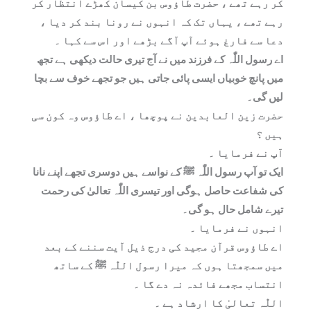
کر رہے تھے ، حضرت طاؤوس بن کیسان کھڑے انتظار کر
رہے تھے ، یہاں تک کہ انہوں نے رونا بند کر دیا ،
دعا سے فارغ ہوئے آپ آگے بڑھے اور اس سے کہا ۔
اے رسول اللّٰہ کے فرزند میں نے آج تیری حالت دیکھی ہے تجھ
میں پانچ خوبیاں ایسی پائی جاتی ہیں جو تجھے خوف سے بچا
لیں گی۔
حضرت زین العابدین نے پوچھا ، اے طاؤوس وہ کون سی
ہیں ؟
آپ نے فرمایا ۔
ایک تو آپ رسول اللّٰہ ﷺ کے نواسے ہیں دوسری تجھے اپنے نانا
کی شفاعت حاصل ہوگی اور تیسری اللّٰہ تعالیٰ کی رحمت
تیرے شامل حال ہو گی۔
انہوں نے فرمایا ۔
اے طاؤوس قرآن مجید کی درج ذیل آیت سننے کے بعد
میں سمجھتا ہوں کہ میرا رسول اللّٰہ ﷺ کے ساتھ
انتساب مجھے فائدہ نہ دے گا ۔
اللّٰہ تعالیٰ کا ارشاد ہے ۔