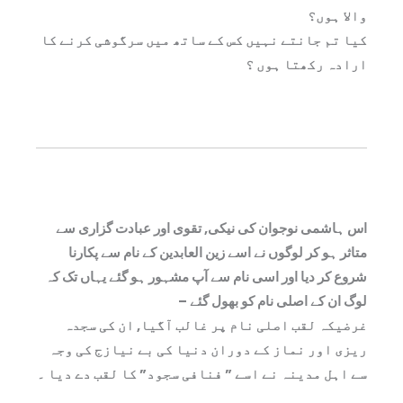
والا ہوں؟
کیا تم جانتے نہیں کس کے ساتھ میں سرگوشی کرنے کا
ارادہ رکھتا ہوں ؟
اس ہاشمی نوجوان کی نیکی, تقوی اور عبادت گزاری سے
متاثر ہو کر لوگوں نے اسے زین العابدین کے نام سے پکارنا
شروع کر دیا اور اسی نام سے آپ مشہور ہو گئے یہاں تک کہ
لوگ ان کے اصلی نام کو بھول گئے –
غرضیکہ لقب اصلی نام پر غالب آگیا, ان کی سجدہ
ریزی اور نماز کے دوران دنیا کی بے نیازج کی وجہ
سے اہل مدینہ نے اسے ” فنافی سجود” کا لقب دے دیا ۔