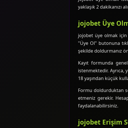
yaklaşık 2 dakikanızı a
jojobet Üye Ol
jojobet üye olmak için
"Üye Ol" butonuna tıkl
şekilde doldurmanız ön
Kayıt formunda genelli
istenmektedir. Ayrıca, y
18 yaşından küçük kulla
Formu doldurduktan son
etmeniz gerekir. Hesa
faydalanabilirsiniz.
jojobet Erişim 