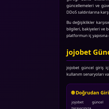
güncellemeleri ve güve
DDoS saldırılarına kar
Bu değişiklikler karşıs
bilgileri, bakiyeleri v
platformun iç yapısın
jojobet Günc
jojobet güncel giriş i
kullanım senaryoları var
🌐 Doğrudan Gir
jojobet güncel 
tarayıcınıza y