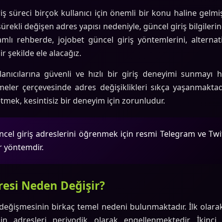
riş süreci birçok kullanıcı için önemli bir konu haline gelmiş
 sürekli değişen adres yapısı nedeniyle, güncel giriş bilgile
mlı rehberde, jojobet güncel giriş yöntemlerini, alternati
ir şekilde ele alacağız.
lanıcılarına güvenli ve hızlı bir giriş deneyimi sunmayı 
eler çerçevesinde adres değişiklikleri sıkça yaşanmaktadı
 etmek, kesintisiz bir deneyim için zorunludur.
cel giriş adreslerini öğrenmek için resmi Telegram ve Twit
r yöntemdir.
dresi Neden Değişir?
n değişmesinin birkaç temel nedeni bulunmaktadır. İlk olar
nin adresleri periyodik olarak engellenmektedir. İkinci 