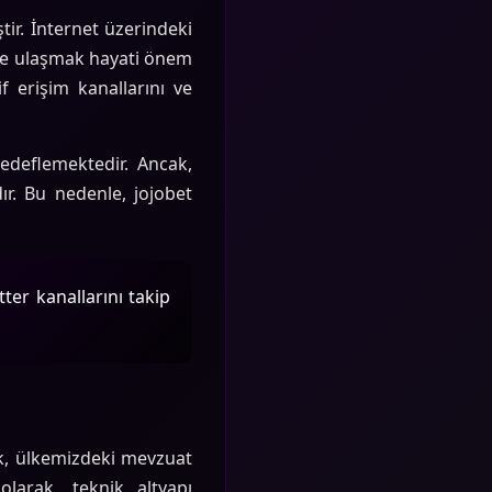
tir. İnternet üzerindeki
rine ulaşmak hayati önem
f erişim kanallarını ve
hedeflemektedir. Ancak,
r. Bu nedenle, jojobet
ter kanallarını takip
ak, ülkemizdeki mevzuat
olarak, teknik altyapı