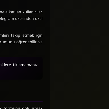
la katılan kullanıcılar,
 Telegram üzerinden özel
imleri takip etmek için
urumunu öğrenebilir ve
nklere tıklamamanız
yelik formunu doldurmak