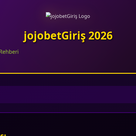
jojobetGiriş 2026
 Rehberi
sı