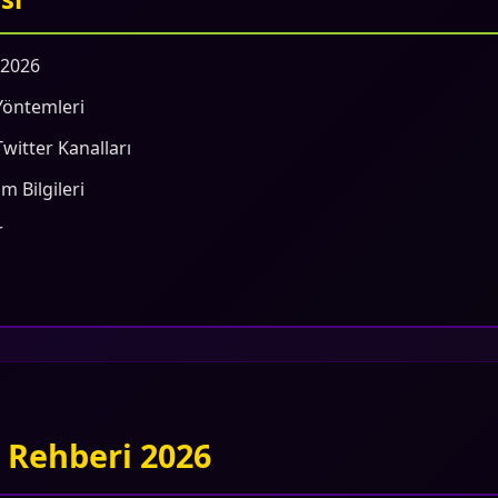
 2026
 Yöntemleri
witter Kanalları
m Bilgileri
r
ş Rehberi 2026