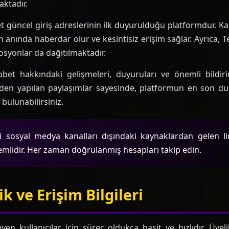
ktadır.
t güncel giriş adreslerinin ilk duyurulduğu platformdur. Kana
n anında haberdar olur ve kesintisiz erişim sağlar. Ayrıca,
syonlar da dağıtılmaktadır.
obet hakkındaki gelişmeleri, duyuruları ve önemli bildir
rinden yapılan paylaşımlar sayesinde, platformun en son d
 bulunabilirsiniz.
 sosyal medya kanalları dışındaki kaynaklardan gelen li
nemlidir. Her zaman doğrulanmış hesapları takip edin.
k ve Erişim Bilgileri
yen kullanıcılar için süreç oldukça basit ve hızlıdır. Ü