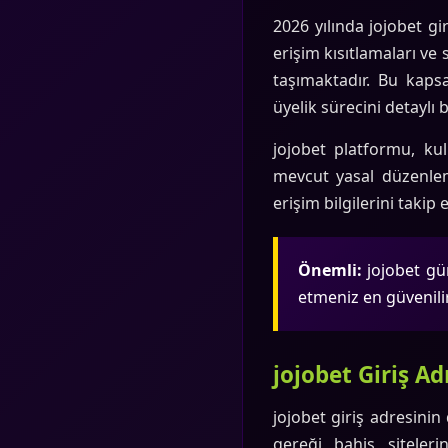
2026 yılında jojobet gi
erişim kısıtlamaları ve
taşımaktadır. Bu kapsa
üyelik sürecini detaylı b
jojobet platformu, kul
mevcut yasal düzenlem
erişim bilgilerini takip
Önemli:
jojobet gün
etmeniz en güvenili
jojobet Giriş A
jojobet giriş adresini
gereği bahis siteleri