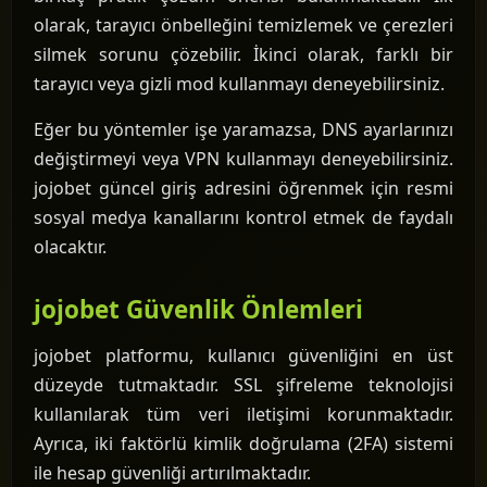
olarak, tarayıcı önbelleğini temizlemek ve çerezleri
silmek sorunu çözebilir. İkinci olarak, farklı bir
tarayıcı veya gizli mod kullanmayı deneyebilirsiniz.
Eğer bu yöntemler işe yaramazsa, DNS ayarlarınızı
değiştirmeyi veya VPN kullanmayı deneyebilirsiniz.
jojobet güncel giriş adresini öğrenmek için resmi
sosyal medya kanallarını kontrol etmek de faydalı
olacaktır.
jojobet Güvenlik Önlemleri
jojobet platformu, kullanıcı güvenliğini en üst
düzeyde tutmaktadır. SSL şifreleme teknolojisi
kullanılarak tüm veri iletişimi korunmaktadır.
Ayrıca, iki faktörlü kimlik doğrulama (2FA) sistemi
ile hesap güvenliği artırılmaktadır.