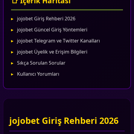
📑 İçerik Haritası
jojobet Giriş Rehberi 2026
jojobet Güncel Giriş Yöntemleri
jojobet Telegram ve Twitter Kanalları
jojobet Üyelik ve Erişim Bilgileri
Sıkça Sorulan Sorular
Kullanıcı Yorumları
jojobet Giriş Rehberi 2026