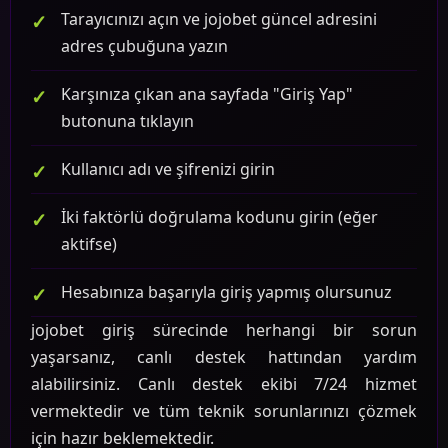
Tarayıcınızı açın ve jojobet güncel adresini
adres çubuğuna yazın
Karşınıza çıkan ana sayfada "Giriş Yap"
butonuna tıklayın
Kullanıcı adı ve şifrenizi girin
İki faktörlü doğrulama kodunu girin (eğer
aktifse)
Hesabınıza başarıyla giriş yapmış olursunuz
jojobet giriş sürecinde herhangi bir sorun
yaşarsanız, canlı destek hattından yardım
alabilirsiniz. Canlı destek ekibi 7/24 hizmet
vermektedir ve tüm teknik sorunlarınızı çözmek
için hazır beklemektedir.