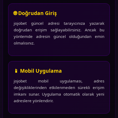
🌐 Doğrudan Giriş
jojobet güncel adresi tarayıcınıza yazarak
doğrudan erişim sağlayabilirsiniz. Ancak bu
yöntemde adresin güncel olduğundan emin
olmalısınız.
📱 Mobil Uygulama
jojobet mobil uygulaması, adres
değişikliklerinden etkilenmeden sürekli erişim
imkanı sunar. Uygulama otomatik olarak yeni
adreslere yönlendirir.