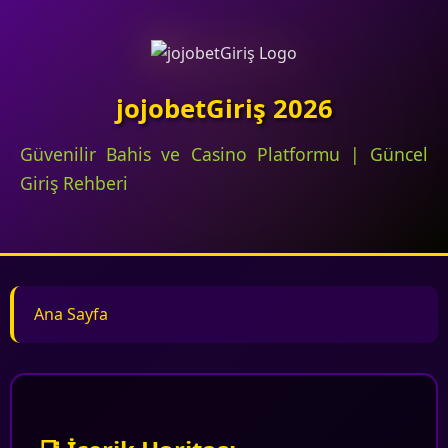
jojobetGiriş 2026
Güvenilir Bahis ve Casino Platformu | Güncel
Giriş Rehberi
Ana Sayfa