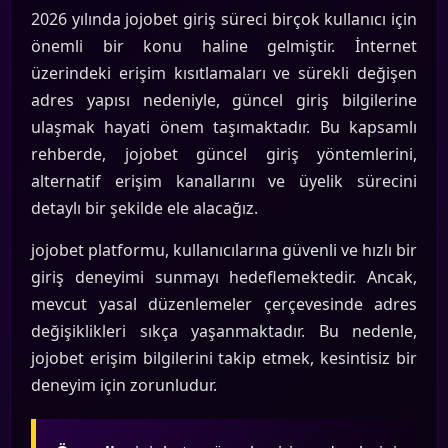
2026 yılında jojobet giriş süreci birçok kullanıcı için
önemli bir konu haline gelmiştir. İnternet
üzerindeki erişim kısıtlamaları ve sürekli değişen
adres yapısı nedeniyle, güncel giriş bilgilerine
ulaşmak hayati önem taşımaktadır. Bu kapsamlı
rehberde, jojobet güncel giriş yöntemlerini,
alternatif erişim kanallarını ve üyelik sürecini
detaylı bir şekilde ele alacağız.
jojobet platformu, kullanıcılarına güvenli ve hızlı bir
giriş deneyimi sunmayı hedeflemektedir. Ancak,
mevcut yasal düzenlemeler çerçevesinde adres
değişiklikleri sıkça yaşanmaktadır. Bu nedenle,
jojobet erişim bilgilerini takip etmek, kesintisiz bir
deneyim için zorunludur.