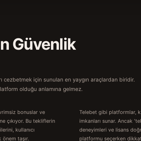
in Güvenlik
rı cezbetmek için sunulan en yaygın araçlardan biridir.
 platform olduğu anlamına gelmez.
evrimsiz bonuslar ve
Telebet gibi platformlar, k
e çıkıyor. Bu tekliflerin
imkanları sunar. Ancak 'te
erini, kullanıcı
deneyimleri ve lisans doğ
k önem taşır.
platformu seçerken dikkat