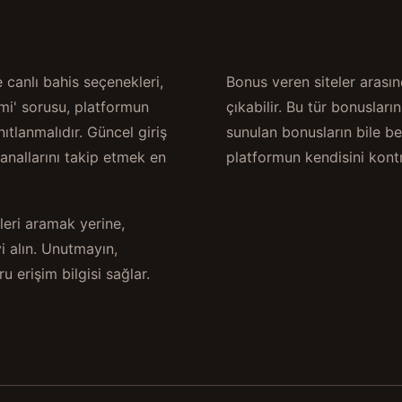
 canlı bahis seçenekleri,
Bonus veren siteler arasın
r mi' sorusu, platformun
çıkabilir. Bu tür bonusları
ıtlanmalıdır. Güncel giriş
sunulan bonusların bile beli
anallarını takip etmek en
platformun kendisini kontr
sleri aramak yerine,
i alın. Unutmayın,
u erişim bilgisi sağlar.