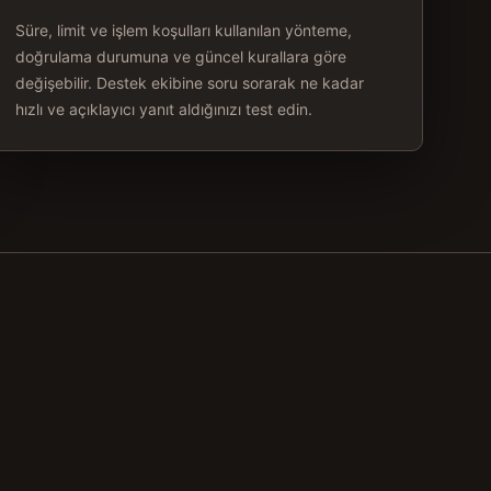
Süre, limit ve işlem koşulları kullanılan yönteme,
doğrulama durumuna ve güncel kurallara göre
değişebilir. Destek ekibine soru sorarak ne kadar
hızlı ve açıklayıcı yanıt aldığınızı test edin.