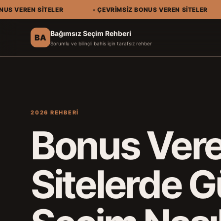
EREN SITELER
ÇEVRIMSIZ BONUS VEREN SITELER
Bağımsız Seçim Rehberi
BA
Sorumlu ve bilinçli bahis için tarafsız rehber
2026 REHBERI
Bonus Ver
Sitelerde G