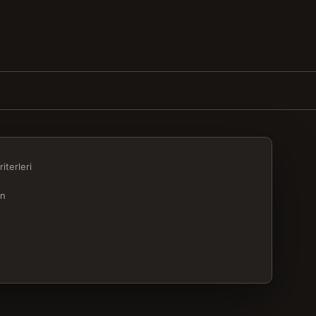
riterleri
un