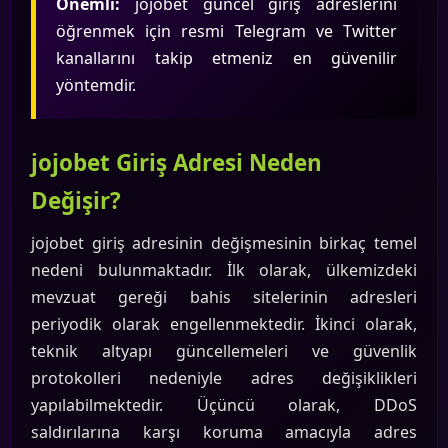
Önemli:
jojobet güncel giriş adreslerini
öğrenmek için resmi Telegram ve Twitter
kanallarını takip etmeniz en güvenilir
yöntemdir.
jojobet Giriş Adresi Neden
Değişir?
jojobet giriş adresinin değişmesinin birkaç temel
nedeni bulunmaktadır. İlk olarak, ülkemizdeki
mevzuat gereği bahis sitelerinin adresleri
periyodik olarak engellenmektedir. İkinci olarak,
teknik altyapı güncellemeleri ve güvenlik
protokolleri nedeniyle adres değişiklikleri
yapılabilmektedir. Üçüncü olarak, DDoS
saldırılarına karşı koruma amacıyla adres