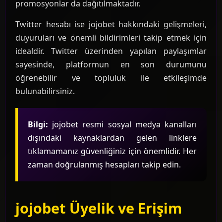
promosyonlar da dağıtılmaktadır.
Twitter hesabı ise jojobet hakkındaki gelişmeleri,
duyuruları ve önemli bildirimleri takip etmek için
idealdir. Twitter üzerinden yapılan paylaşımlar
sayesinde, platformun en son durumunu
öğrenebilir ve topluluk ile etkileşimde
bulunabilirsiniz.
Bilgi:
jojobet resmi sosyal medya kanalları
dışındaki kaynaklardan gelen linklere
tıklamamanız güvenliğiniz için önemlidir. Her
zaman doğrulanmış hesapları takip edin.
jojobet Üyelik ve Erişim