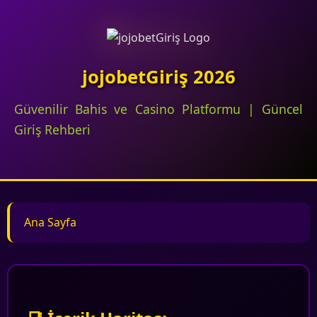
jojobetGiriş 2026
Güvenilir Bahis ve Casino Platformu | Güncel
Giriş Rehberi
Ana Sayfa