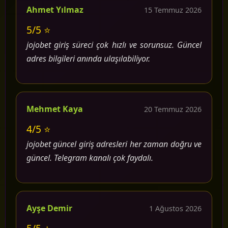
Ahmet Yılmaz
15 Temmuz 2026
5
/5 ⭐
jojobet giriş süreci çok hızlı ve sorunsuz. Güncel
adres bilgileri anında ulaşılabiliyor.
Mehmet Kaya
20 Temmuz 2026
4
/5 ⭐
jojobet güncel giriş adresleri her zaman doğru ve
güncel. Telegram kanalı çok faydalı.
Ayşe Demir
1 Ağustos 2026