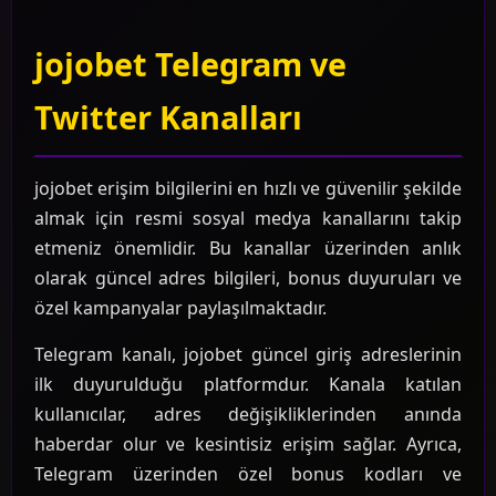
jojobet Telegram ve
Twitter Kanalları
jojobet erişim bilgilerini en hızlı ve güvenilir şekilde
almak için resmi sosyal medya kanallarını takip
etmeniz önemlidir. Bu kanallar üzerinden anlık
olarak güncel adres bilgileri, bonus duyuruları ve
özel kampanyalar paylaşılmaktadır.
Telegram kanalı, jojobet güncel giriş adreslerinin
ilk duyurulduğu platformdur. Kanala katılan
kullanıcılar, adres değişikliklerinden anında
haberdar olur ve kesintisiz erişim sağlar. Ayrıca,
Telegram üzerinden özel bonus kodları ve