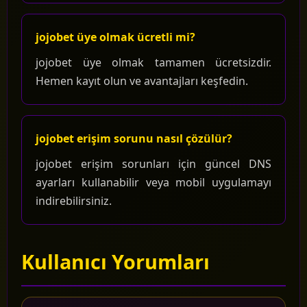
jojobet üye olmak ücretli mi?
jojobet üye olmak tamamen ücretsizdir.
Hemen kayıt olun ve avantajları keşfedin.
jojobet erişim sorunu nasıl çözülür?
jojobet erişim sorunları için güncel DNS
ayarları kullanabilir veya mobil uygulamayı
indirebilirsiniz.
Kullanıcı Yorumları