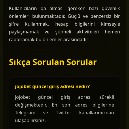
Kullanıcıların da alması gereken bazı güvenlik
önlemleri bulunmaktadır. Güçlü ve benzersiz bir
şifre kullanmak, hesap bilgilerini kimseyle
paylaşmamak ve şüpheli aktiviteleri hemen
raporlamak bu önlemler arasındadır.
Sıkça Sorulan Sorular
jojobet güncel giriş adresi nedir?
jojobet güncel giriş adresi sürekli
değişmektedir. En son adres bilgilerine
Telegram ve Twitter kanallarımızdan
ulaşabilirsiniz.