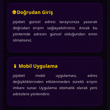
🌐 Doğrudan Giriş
jojobet güncel adresi tarayıcınıza yazarak
doğrudan erişim sağlayabilirsiniz. Ancak bu
yöntemde adresin güncel olduğundan emin
olmalısınız.
📱 Mobil Uygulama
jojobet mobil uygulaması, adres
değişikliklerinden etkilenmeden sürekli erişim
imkanı sunar. Uygulama otomatik olarak yeni
adreslere yönlendirir.