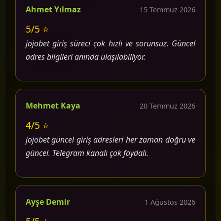
Ahmet Yılmaz
15 Temmuz 2026
5
/5 ⭐
jojobet giriş süreci çok hızlı ve sorunsuz. Güncel
adres bilgileri anında ulaşılabiliyor.
Mehmet Kaya
20 Temmuz 2026
4
/5 ⭐
jojobet güncel giriş adresleri her zaman doğru ve
güncel. Telegram kanalı çok faydalı.
Ayşe Demir
1 Ağustos 2026