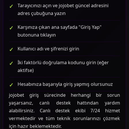
Tarayıcınızı açın ve jojobet güncel adresini
adres çubuğuna yazın
Karşınıza çıkan ana sayfada "Giriş Yap"
butonuna tıklayın
Kullanıcı adı ve şifrenizi girin
İki faktörlü doğrulama kodunu girin (eğer
aktifse)
Hesabınıza başarıyla giriş yapmış olursunuz
jojobet giriş sürecinde herhangi bir sorun
yaşarsanız, canlı destek hattından yardım
alabilirsiniz. Canlı destek ekibi 7/24 hizmet
vermektedir ve tüm teknik sorunlarınızı çözmek
için hazır beklemektedir.