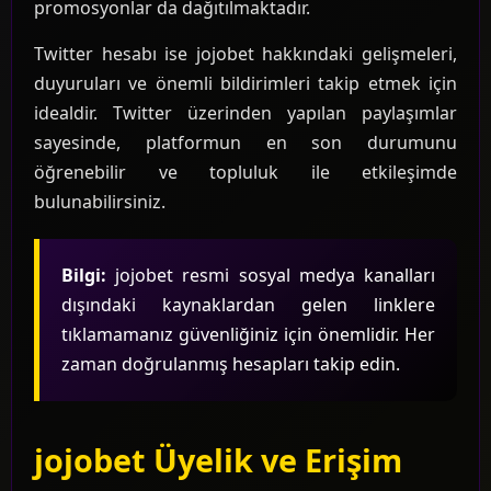
promosyonlar da dağıtılmaktadır.
Twitter hesabı ise jojobet hakkındaki gelişmeleri,
duyuruları ve önemli bildirimleri takip etmek için
idealdir. Twitter üzerinden yapılan paylaşımlar
sayesinde, platformun en son durumunu
öğrenebilir ve topluluk ile etkileşimde
bulunabilirsiniz.
Bilgi:
jojobet resmi sosyal medya kanalları
dışındaki kaynaklardan gelen linklere
tıklamamanız güvenliğiniz için önemlidir. Her
zaman doğrulanmış hesapları takip edin.
jojobet Üyelik ve Erişim