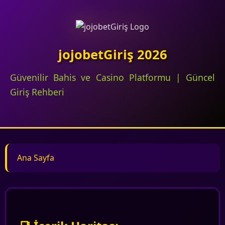
jojobetGiriş 2026
Güvenilir Bahis ve Casino Platformu | Güncel
Giriş Rehberi
Ana Sayfa